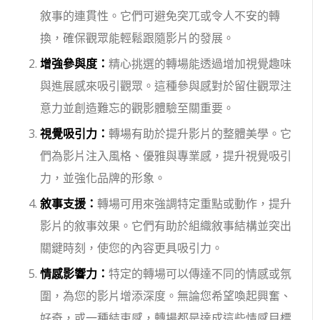
敘事的連貫性。它們可避免突兀或令人不安的轉
換，確保觀眾能輕鬆跟隨影片的發展。
增強參與度：
精心挑選的轉場能透過增加視覺趣味
與進展感來吸引觀眾。這種參與感對於留住觀眾注
意力並創造難忘的觀影體驗至關重要。
視覺吸引力：
轉場有助於提升影片的整體美學。它
們為影片注入風格、優雅與專業感，提升視覺吸引
力，並強化品牌的形象。
敘事支援：
轉場可用來強調特定重點或動作，提升
影片的敘事效果。它們有助於組織敘事結構並突出
關鍵時刻，使您的內容更具吸引力。
情感影響力：
特定的轉場可以傳達不同的情感或氛
圍，為您的影片增添深度。無論您希望喚起興奮、
好奇，或一種結束感，轉場都是達成這些情感目標