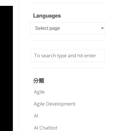
Languages
Languages
分類
Agile
Agile Development
AI
AI Chatbot