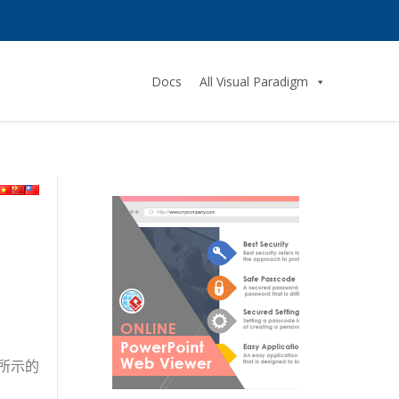
Docs
All Visual Paradigm
所示的