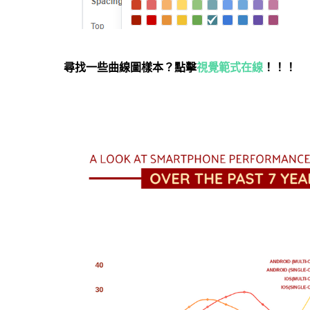
尋找一些曲線圖樣本？點擊
視覺範式在線
！！！