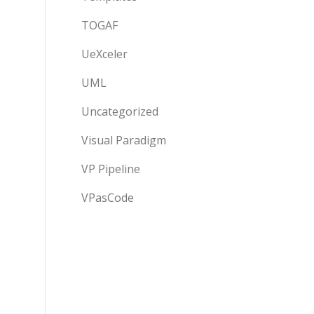
TOGAF
UeXceler
UML
Uncategorized
Visual Paradigm
VP Pipeline
VPasCode