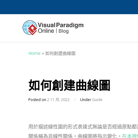
Home
»
如何創建曲線圖
如何創建曲線圖
Posted on
2 11 月, 2022
/
Under
Guide
用於描述線性圖的形式表達式無論是否經過原點都
關係稱為非線性關係。曲線圖將指示變化。
在本視頻