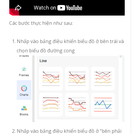
Các bước thực hiện như sau:
Nhấp vào bảng điều khiển biểu đồ ở bên trái và
chọn biểu đồ đường cong
Nhấp vào bảng điều khiển biểu đồ ở “bên phải