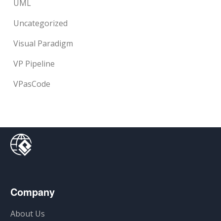
UML
Uncategorized
Visual Paradigm
VP Pipeline
VPasCode
Company
About Us