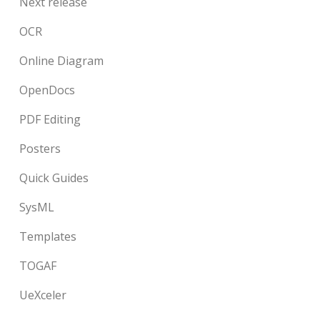
Next release
OCR
Online Diagram
OpenDocs
PDF Editing
Posters
Quick Guides
SysML
Templates
TOGAF
UeXceler