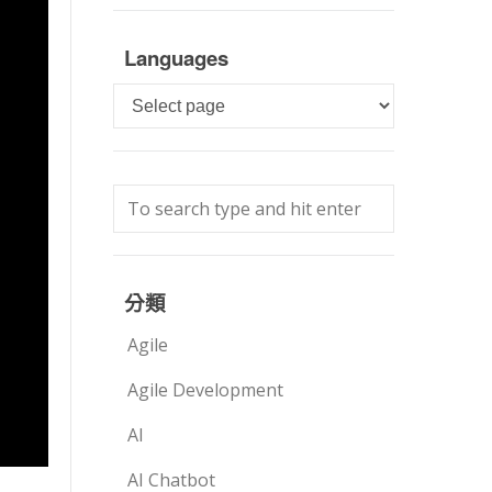
Languages
Languages
分類
Agile
Agile Development
AI
AI Chatbot