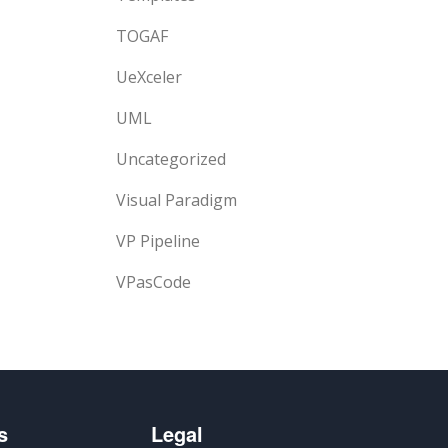
TOGAF
UeXceler
UML
Uncategorized
Visual Paradigm
VP Pipeline
VPasCode
s
Legal