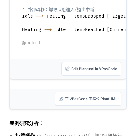
' 外部轉移：導致狀態進入/退出中斷
Idle 
-->
 Heating 
:
 tempDropped 
[
TargetTem
Heating 
-->
 Idle 
:
 tempReached 
[
CurrentTe
@enduml
Edit Plantuml in VPasCode
在 VPasCode 中編輯 PlantUML
案例研究分析：
持續運作
:
do / runFurnaceFans()
在 期間無限運行