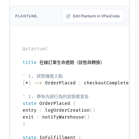
PLANTUML
Edit Plantuml in VPasCode
@startuml
title
 在線訂單生命週期（狀態與轉換）

' 1. 狀態機進入點
[
*
]
-->
 OrderPlaced 
:
 checkoutCompleted

' 2. 帶有內部行為的狀態框宣告
state
 OrderPlaced 
{
entry 
:
 logOrderCreation
(
)
exit 
:
 notifyWarehouse
(
)
}
state
 InFulfillment 
{