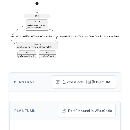
PLANTUML
在 VPasCode 中編輯 PlantUML
PLANTUML
Edit Plantuml in VPasCode