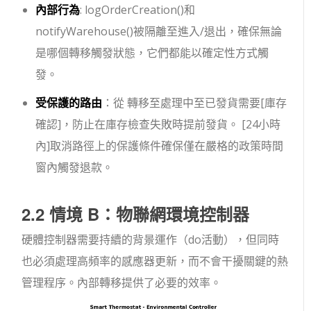
內部行為
:
logOrderCreation()
和
notifyWarehouse()
被隔離至
進入
/
退出
，確保無論
是哪個轉移觸發狀態，它們都能以確定性方式觸
發。
受保護的路由
：從 轉移至
處理中
至
已發貨
需要
[庫存
確認]
，防止在庫存檢查失敗時提前發貨。
[24小時
內]
取消路徑上的保護條件確保僅在嚴格的政策時間
窗內觸發退款。
2.2 情境 B：物聯網環境控制器
硬體控制器需要持續的背景運作（
do
活動），但同時
也必須處理高頻率的感應器更新，而不會干擾關鍵的熱
管理程序。內部轉移提供了必要的效率。