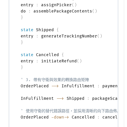
entry 
:
 assignPicker
(
)
do 
:
 assemblePackageContents
(
)
}
state
 Shipped 
{
entry 
:
 generateTrackingNumber
(
)
}
state
 Cancelled 
{
entry 
:
 initiateRefund
(
)
}
' 3. 帶有守衛與效果的轉換路由矩陣
OrderPlaced 
-->
 InFulfillment 
:
 paymentVe
InFulfillment 
-->
 Shipped 
:
 packageScanne
' 使用守衛的替代錯誤路徑，並採用清晰的向下路由佈局
OrderPlaced 
-down->
 Cancelled 
:
 cancelReq