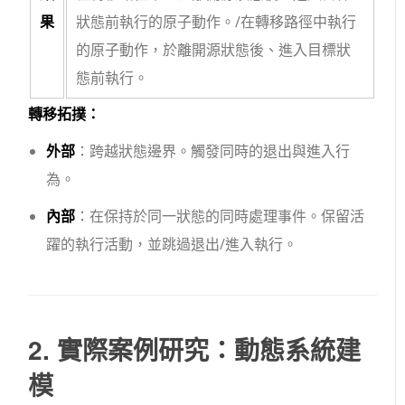
果
狀態前執行的原子動作。
/
在轉移路徑中執行
的原子動作，於離開源狀態後、進入目標狀
態前執行。
轉移拓撲：
外部
：跨越狀態邊界。觸發同時的
退出
與
進入
行
為。
內部
：在保持於同一狀態的同時處理事件。保留活
躍的
執行
活動，並跳過
退出
/
進入
執行。
2. 實際案例研究：動態系統建
模