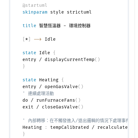
@startuml
skinparam
 style strictuml

title
 智慧恆溫器 - 環境控制器

[
*
]
-->
 Idle

state
 Idle 
{
entry / displayCurrentTemp
(
)
}
state
 Heating 
{
entry / openGasValve
(
)
' 連續處理活動
do / runFurnaceFans
(
)
exit / closeGasValve
(
)
' 內部轉移：在不觸發進入/退出邏輯的情況下處理事件
Heating 
:
 tempCalibrated / recalculateBur
}