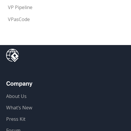
VP Pipeline
VPasCode
Company
About Us
What’s New
Press Kit
Forum