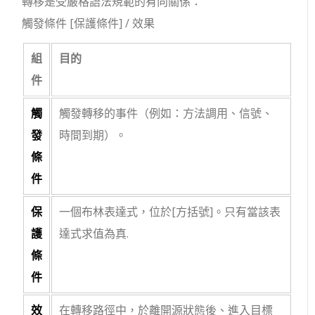
轉移是受嚴格語法規範的有向關係：
觸發條件 [保護條件] / 效果
組
目的
件
觸
觸發轉移的事件（例如：方法調用、信號、
發
時間到期）。
條
件
保
一個布林表達式，位於
[方括號]
。只有當該表
護
達式求值為
真
.
條
件
效
在轉移路徑中，於離開源狀態後、進入目標