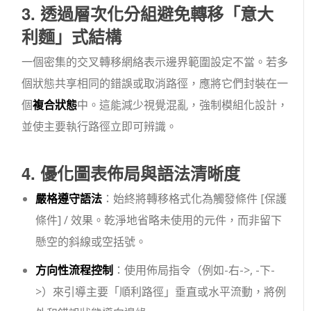
3. 透過層次化分組避免轉移「意大
利麵」式結構
一個密集的交叉轉移網絡表示邊界範圍設定不當。若多
個狀態共享相同的錯誤或取消路徑，應將它們封裝在一
個
複合狀態
中。這能減少視覺混亂，強制模組化設計，
並使主要執行路徑立即可辨識。
4. 優化圖表佈局與語法清晰度
嚴格遵守語法
：始終將轉移格式化為
觸發條件 [保護
條件] / 效果
。乾淨地省略未使用的元件，而非留下
懸空的斜線或空括號。
方向性流程控制
：使用佈局指令（例如
-右->
,
-下-
>
）來引導主要「順利路徑」垂直或水平流動，將例