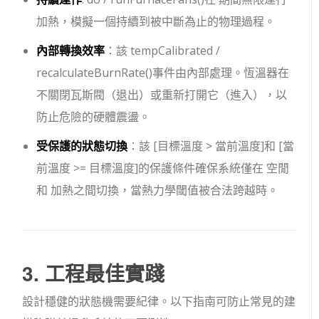
加熱
，模擬一個持續到被中斷為止的物理過程。
內部轉換效率
：該
tempCalibrated /
recalculateBurnRate()
事件由內部處理。恆溫器在
不關閉瓦斯閥（
退出
）或重新打開它（
進入
），以
防止危險的硬體震盪。
受保護的狀態切換
：該
[目標溫度 > 當前溫度]
和
[當
前溫度 >= 目標溫度]
的保護條件確保系統僅在
空閒
和
加熱
之間切換，當熱力學閾值被合法跨越時。
3. 工程最佳實踐
設計穩健的狀態機需要紀律。以下指南可防止常見的建