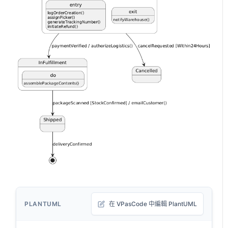
PLANTUML
在 VPasCode 中編輯 PlantUML