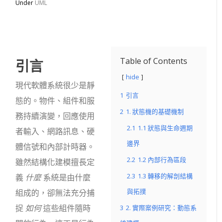
Under
UML
引言
Table of Contents
hide
現代軟體系統很少是靜
1
引言
態的。物件、組件和服
2
1. 狀態機的基礎機制
務持續演變，回應使用
2.1
1.1 狀態與生命週期
者輸入、網路訊息、硬
邊界
體信號和內部計時器。
2.2
1.2 內部行為區段
雖然結構化建模擅長定
2.3
1.3 轉移的解剖結構
義
什麼
系統是由什麼
與拓撲
組成的，卻無法充分捕
捉
如何
這些組件隨時
3
2. 實際案例研究：動態系