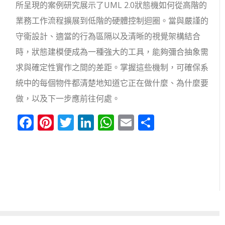
所呈現的案例研究展示了UML 2.0狀態機如何從高階的
業務工作流程擴展到低階的硬體控制迴圈。當與嚴謹的
守衛設計、適當的行為區隔以及清晰的視覺架構結合
時，狀態建模便成為一種強大的工具，能夠彌合抽象需
求與確定性實作之間的差距。掌握這些機制，可確保系
統中的每個物件都清楚地知道它正在做什麼、為什麼要
做，以及下一步應前往何處。
Facebook
Pinterest
Twitter
LinkedIn
WhatsApp
Email
分
享