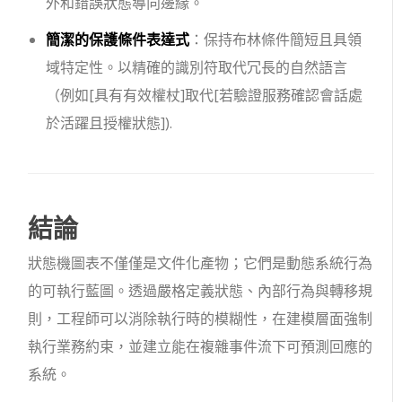
外和錯誤狀態導向邊緣。
簡潔的保護條件表達式
：保持布林條件簡短且具領
域特定性。以精確的識別符取代冗長的自然語言
（例如
[具有有效權杖]
取代
[若驗證服務確認會話處
於活躍且授權狀態]
).
結論
狀態機圖表不僅僅是文件化產物；它們是動態系統行為
的可執行藍圖。透過嚴格定義狀態、內部行為與轉移規
則，工程師可以消除執行時的模糊性，在建模層面強制
執行業務約束，並建立能在複雜事件流下可預測回應的
系統。