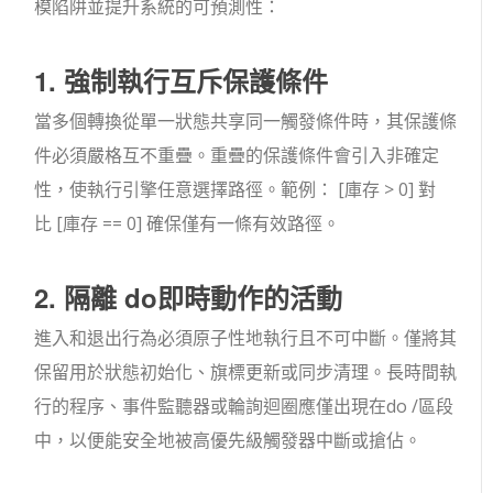
模陷阱並提升系統的可預測性：
1. 強制執行互斥保護條件
當多個轉換從單一狀態共享同一觸發條件時，其保護條
件必須嚴格互不重疊。重疊的保護條件會引入非確定
性，使執行引擎任意選擇路徑。範例：
[庫存 > 0]
對
比
[庫存 == 0]
確保僅有一條有效路徑。
2. 隔離
do
即時動作的活動
進入
和
退出
行為必須原子性地執行且不可中斷。僅將其
保留用於狀態初始化、旗標更新或同步清理。長時間執
行的程序、事件監聽器或輪詢迴圈應僅出現在
do /
區段
中，以便能安全地被高優先級觸發器中斷或搶佔。