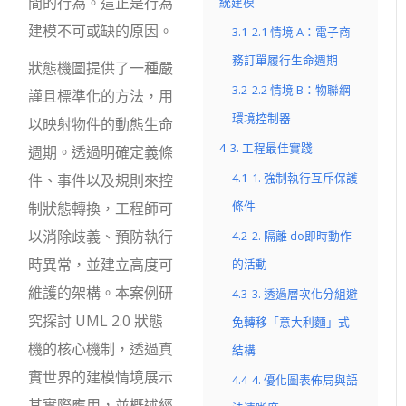
間的行為。這正是行為
統建模
建模不可或缺的原因。
3.1
2.1 情境 A：電子商
務訂單履行生命週期
狀態機圖提供了一種嚴
3.2
2.2 情境 B：物聯網
謹且標準化的方法，用
環境控制器
以映射物件的動態生命
4
3. 工程最佳實踐
週期。透過明確定義條
4.1
1. 強制執行互斥保護
件、事件以及規則來控
條件
制狀態轉換，工程師可
以消除歧義、預防執行
4.2
2. 隔離 do即時動作
時異常，並建立高度可
的活動
維護的架構。本案例研
4.3
3. 透過層次化分組避
究探討 UML 2.0 狀態
免轉移「意大利麵」式
機的核心機制，透過真
結構
實世界的建模情境展示
4.4
4. 優化圖表佈局與語
其實際應用，並概述經