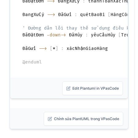
ĐãĐặtĐơn 
-->
 ĐangXửLý 
:
 thanhToánXácThực /
ĐangXửLý 
-->
 ĐãGửi 
:
 quétBaoBì 
[
HàngCònTr
' Đường dẫn lỗi thay thế sử dụng điều kiện
ĐãĐặtĐơn 
-down->
 ĐãHủy 
:
 yêuCầuHủy 
[
Trong2
ĐãGửi 
-->
[
*
]
:
 xácNhậnGiaoHàng

@enduml
Edit Plantuml in VPasCode
Chỉnh sửa PlantUML trong VPasCode