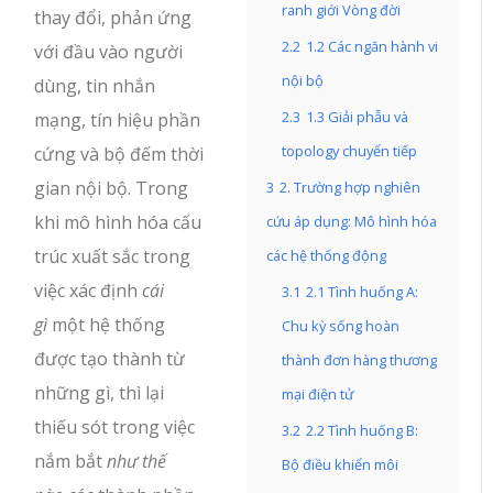
ranh giới Vòng đời
thay đổi, phản ứng
2.2
1.2 Các ngăn hành vi
với đầu vào người
nội bộ
dùng, tin nhắn
2.3
1.3 Giải phẫu và
mạng, tín hiệu phần
topology chuyển tiếp
cứng và bộ đếm thời
gian nội bộ. Trong
3
2. Trường hợp nghiên
khi mô hình hóa cấu
cứu áp dụng: Mô hình hóa
trúc xuất sắc trong
các hệ thống động
việc xác định
cái
3.1
2.1 Tình huống A:
gì
một hệ thống
Chu kỳ sống hoàn
được tạo thành từ
thành đơn hàng thương
những gì, thì lại
mại điện tử
thiếu sót trong việc
3.2
2.2 Tình huống B:
nắm bắt
như thế
Bộ điều khiển môi