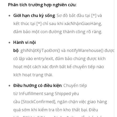
Phân tích trường hợp nghiên cứu:
Giới hạn chu kỳ sống
: Sơ đồ bắt đầu tại
[*]
và
kết thúc tại
[*]
chỉ sau khi
xácNhậnGiaoHàng
,
đảm bảo một con đường thành công rõ ràng.
Hành vi nội
bộ
:
ghiNhậtKýTạoĐơn()
và
notifyWarehouse()
được
cô lập vào
entry
/
exit
, đảm bảo chúng được kích
hoạt một cách xác định bất kể chuyển tiếp nào
kích hoạt trạng thái.
Điều hướng có điều kiện
: Chuyển tiếp
từ
InFulfillment
sang
Shipped
yêu
cầu
[StockConfirmed]
, ngăn chặn việc giao hàng
quá sớm khi kiểm tra tồn kho thất bại. Điều