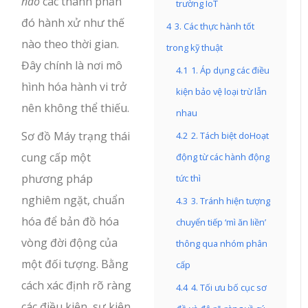
nào
các thành phần
trường IoT
đó hành xử như thế
4
3. Các thực hành tốt
nào theo thời gian.
trong kỹ thuật
Đây chính là nơi mô
4.1
1. Áp dụng các điều
hình hóa hành vi trở
kiện bảo vệ loại trừ lẫn
nên không thể thiếu.
nhau
Sơ đồ Máy trạng thái
4.2
2. Tách biệt doHoạt
cung cấp một
động từ các hành động
phương pháp
tức thì
nghiêm ngặt, chuẩn
4.3
3. Tránh hiện tượng
hóa để bản đồ hóa
chuyển tiếp ‘mì ăn liền’
vòng đời động của
thông qua nhóm phân
một đối tượng. Bằng
cấp
cách xác định rõ ràng
4.4
4. Tối ưu bố cục sơ
các điều kiện, sự kiện