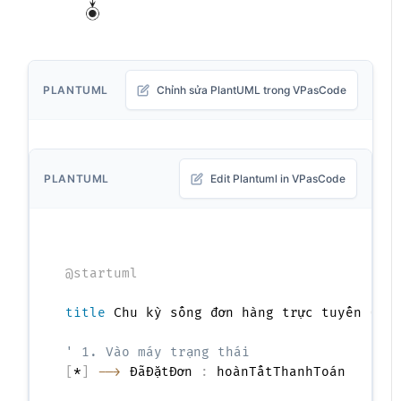
PLANTUML
Chỉnh sửa PlantUML trong VPasCode
PLANTUML
Edit Plantuml in VPasCode
@startuml
title
 Chu kỳ sống đơn hàng trực tuyến 
(
Tr
' 1. Vào máy trạng thái
[
*
]
-->
 ĐãĐặtĐơn 
:
 hoànTấtThanhToán
