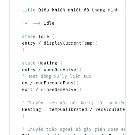
title
 Điều khiển nhiệt độ thông minh - Bộ 
[
*
]
-->
 Idle

state
 Idle 
{
entry / displayCurrentTemp
(
)
}
state
 Heating 
{
entry / openGasValve
(
)
' Hoạt động xử lý liên tục
do / runFurnaceFans
(
)
exit / closeGasValve
(
)
' Chuyển tiếp nội bộ: Xử lý một sự kiện mà
Heating 
:
 tempCalibrated / recalculateBur
}
' Chuyển tiếp ngoại bộ gây gián đoạn entry