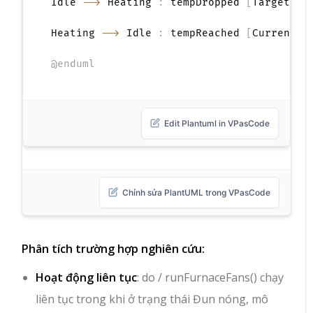
Idle 
-->
 Heating 
:
 tempDropped 
[
TargetTem
Heating 
-->
 Idle 
:
 tempReached 
[
CurrentTe
@enduml
Edit Plantuml in VPasCode
Chỉnh sửa PlantUML trong VPasCode
Phân tích trường hợp nghiên cứu:
Hoạt động liên tục
:
do / runFurnaceFans()
chạy
liên tục trong khi ở trạng thái
Đun nóng
, mô