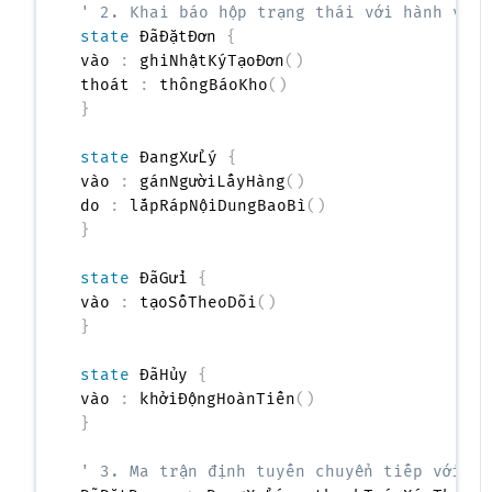
' 2. Khai báo hộp trạng thái với hành vi n
state
 ĐãĐặtĐơn 
{
vào 
:
 ghiNhậtKýTạoĐơn
(
)
thoát 
:
 thôngBáoKho
(
)
}
state
 ĐangXửLý 
{
vào 
:
 gánNgườiLấyHàng
(
)
do 
:
 lắpRápNộiDungBaoBì
(
)
}
state
 ĐãGửi 
{
vào 
:
 tạoSốTheoDõi
(
)
}
state
 ĐãHủy 
{
vào 
:
 khởiĐộngHoànTiền
(
)
}
' 3. Ma trận định tuyến chuyển tiếp với đi