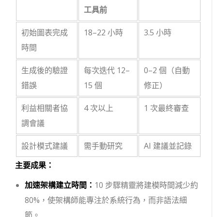
工具前
初始圖表完成
18–22 小時
3.5 小時
時間
生成後的驗證
每次迭代 12–
0–2 個（自動
錯誤
15 個
修正）
利益相關者協
4 次以上
1 次最終審查
調會議
設計模式建議
需手動研究
AI 建議並記錄
主要成果：
加速架構建立時間：
10 步驟精靈將建模時間減少約
80%，使架構師能專注於系統行為，而非語法細
節。