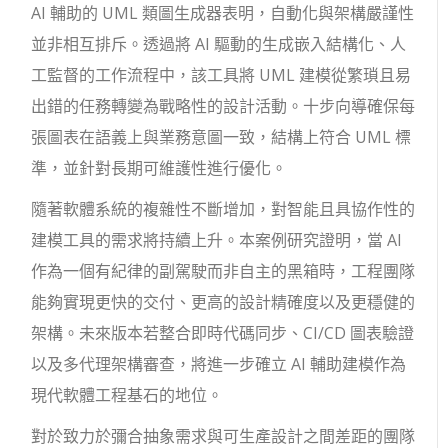
AI 輔助的 UML 類圖生成器表明，自動化與架構嚴謹性
並非相互排斥。透過將 AI 驅動的生成嵌入結構化、人
工監督的工作流程中，該工具將 UML 建模從繁瑣且易
出錯的任務轉變為戰略性的設計活動。十步向導確保每
張圖表在語義上與業務意圖一致，結構上符合 UML 標
準，並針對長期可維護性進行優化。
隨著軟體系統的複雜性不斷增加，對智能且具協作性的
建模工具的需求將持續上升。本案例研究證明，當 AI
作為一個有紀律的副駕駛而非自主的黑箱時，工程團隊
能夠實現更快的交付、更高的設計精確度以及更穩健的
架構。未來版本若整合即時代碼同步、CI/CD 圖表驗證
以及多代理架構審查，將進一步確立 AI 輔助建模作為
現代軟體工程基石的地位。
對於致力於彌合抽象需求與可生產設計之間差距的團隊