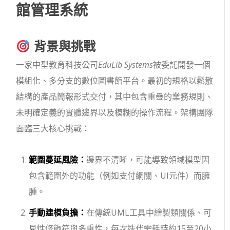
館管理系統
背景與挑戰
一家中型教育科技公司
EduLib Systems
被委託開發一個
模組化、多分支的數位圖書館平台。最初的規格以鬆散
結構的產品簡報形式交付，其中包含重疊的業務規則、
未明確定義的實體邊界以及模糊的操作流程。架構團隊
面臨三大核心挑戰：
範圍蔓延風險：
邊界不清晰，可能導致領域模型因
包含範圍外的功能（例如支付網關、UI元件）而臃
腫。
手動建模負擔：
在傳統UML工具中繪製類關係、可
見性修飾符與多重性，每次迭代需耗時約15至20小