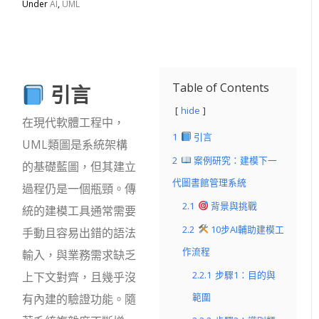
Under
AI
,
UML
引言
Table of Contents
hide
在現代軟體工程中，
1
引言
UML類圖是系統架構
2
案例研究：建模下一
的基礎藍圖，但其建立
代圖書館管理系統
過程仍是一個瓶頸。傳
2.1
背景與挑戰
統的建模工具通常需要
2.2
10步AI輔助建模工
手動且容易出錯的語法
作流程
輸入，與業務需求缺乏
2.2.1
步驟1：目的與
上下文對齊，且幾乎沒
範圍
有內建的驗證功能。隨