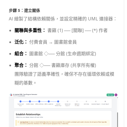
步驟 5：建立關係
AI 繪製了結構依賴關係，並設定精確的 UML 連接器：
關聯與多重性：
書籍 (1) ── [關聯] ── (*) 作者
泛化：
付費會員
→
圖書館會員
組合：
圖書館
◇──
分館
(生命週期綁定)
聚合：
分館
◇──
書籍庫存
(共享所有權)
團隊驗證了語義準確性，確保不存在循環依賴或模
糊的基數。