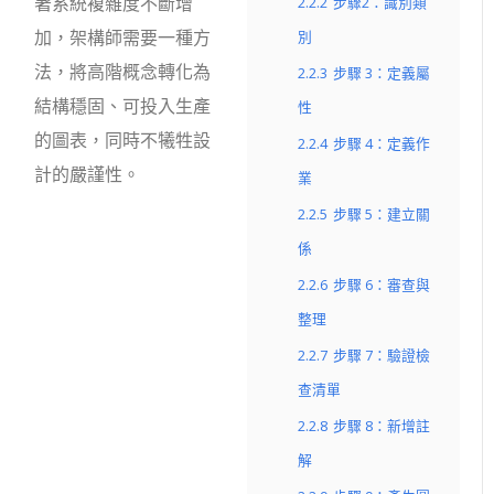
著系統複雜度不斷增
2.2.2
步驟2：識別類
加，架構師需要一種方
別
法，將高階概念轉化為
2.2.3
步驟 3：定義屬
結構穩固、可投入生產
性
的圖表，同時不犧牲設
2.2.4
步驟 4：定義作
計的嚴謹性。
業
2.2.5
步驟 5：建立關
係
2.2.6
步驟 6：審查與
整理
2.2.7
步驟 7：驗證檢
查清單
2.2.8
步驟 8：新增註
解