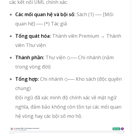
các kết nối UML chính xác:
Các mối quan hệ và bội số:
Sách (1) ── [Mối
quan hệ] ── (*) Tác giả
Tổng quát hóa:
Thành viên Premium
→
Thành
viên Thư viện
Thành phần:
Thư viện
◇──
Chi nhánh
(nằm
trong vòng đời)
Tổng hợp:
Chi nhánh
◇──
Kho sách
(độc quyền
chung)
Đội ngũ đã xác minh độ chính xác về mặt ngữ
nghĩa, đảm bảo không còn tồn tại các mối quan
hệ vòng hay các bội số mơ hồ.