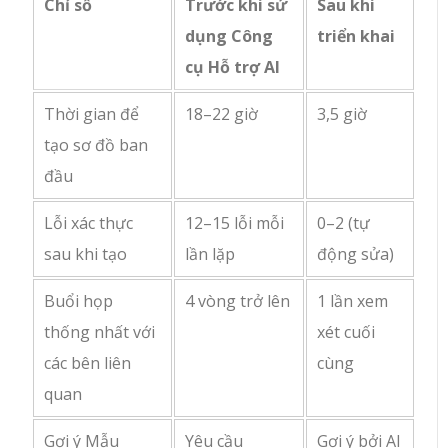
Chỉ số
Trước khi sử
Sau khi
dụng Công
triển khai
cụ Hỗ trợ AI
Thời gian để
18–22 giờ
3,5 giờ
tạo sơ đồ ban
đầu
Lỗi xác thực
12–15 lỗi mỗi
0–2 (tự
sau khi tạo
lần lặp
động sửa)
Buổi họp
4 vòng trở lên
1 lần xem
thống nhất với
xét cuối
các bên liên
cùng
quan
Gợi ý Mẫu
Yêu cầu
Gợi ý bởi AI