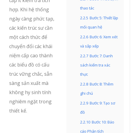
cấp ít kiểm tra tích
thao tác
hợp. Khi hệ thống
2.2.5
Bước 5: Thiết lập
ngày càng phức tạp,
mối quan hệ
các kiến trúc sư cần
một cách thức để
2.2.6
Bước 6: Xem xét
chuyển đổi các khái
và sắp xếp
niệm cấp cao thành
2.2.7
Bước 7: Danh
các biểu đồ có cấu
sách kiểm tra xác
trúc vững chắc, sẵn
thực
sàng sản xuất mà
2.2.8
Bước 8: Thêm
không hy sinh tính
ghi chú
nghiêm ngặt trong
2.2.9
Bước 9: Tạo sơ
thiết kế.
đồ
2.2.10
Bước 10: Báo
cáo Phân tích