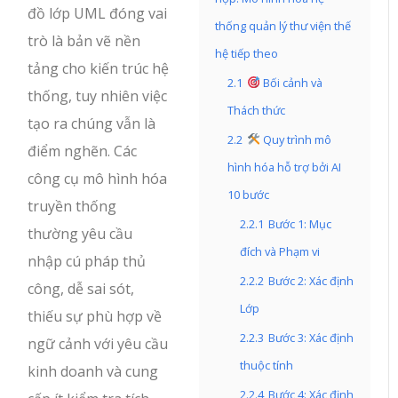
đồ lớp UML đóng vai
thống quản lý thư viện thế
trò là bản vẽ nền
hệ tiếp theo
tảng cho kiến trúc hệ
2.1
Bối cảnh và
thống, tuy nhiên việc
Thách thức
tạo ra chúng vẫn là
2.2
Quy trình mô
điểm nghẽn. Các
hình hóa hỗ trợ bởi AI
công cụ mô hình hóa
10 bước
truyền thống
2.2.1
Bước 1: Mục
thường yêu cầu
đích và Phạm vi
nhập cú pháp thủ
2.2.2
Bước 2: Xác định
công, dễ sai sót,
Lớp
thiếu sự phù hợp về
2.2.3
Bước 3: Xác định
ngữ cảnh với yêu cầu
thuộc tính
kinh doanh và cung
2.2.4
Bước 4: Xác định