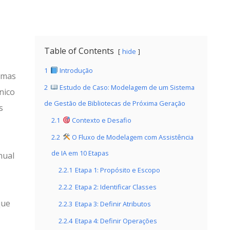
Table of Contents
hide
1
Introdução
amas
2
Estudo de Caso: Modelagem de um Sistema
nico
de Gestão de Bibliotecas de Próxima Geração
s
2.1
Contexto e Desafio
2.2
O Fluxo de Modelagem com Assistência
de IA em 10 Etapas
nual
2.2.1
Etapa 1: Propósito e Escopo
2.2.2
Etapa 2: Identificar Classes
que
2.2.3
Etapa 3: Definir Atributos
2.2.4
Etapa 4: Definir Operações