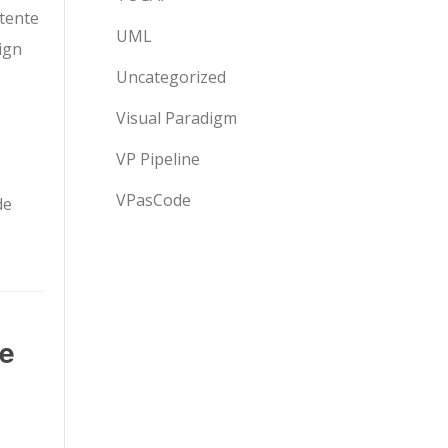
tente
UML
ign
Uncategorized
Visual Paradigm
VP Pipeline
VPasCode
de
e