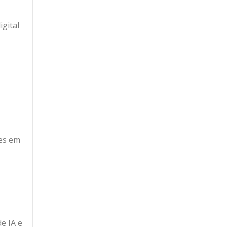
igital
des em
e IA e