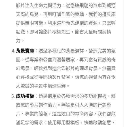
影片注入生命力與活力。從急速飛馳的汽車到翱翔
天際的鳥兒，再到叮噹作響的鈴鐺，我們的道具庫
提供無限可能。利用這些預先建構的資源，只需輕
點幾下即可讓影片栩栩如生，節省大量時間與精
力。
背景寶庫
：透過多樣化的背景選擇，營造完美的氛
圍。從專業辦公室到溫馨居家，再到富有質感的奇
幻場景，輕鬆找到適合您影片的理想背景。無需費
心尋找或從零開始製作背景，讓您的視覺內容在令
人驚豔的場景中熠熠生輝。
成功模板
：透過適用於各種需求的多功能模板，釋
放您的影片創作潛力。無論是引人入勝的行銷影
片、專業的簡報，還是炫目的電商內容，我們都能
滿足您的需求。使用即用型模板，快速啟動創意，