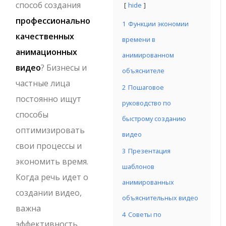
способ создания
hide
профессионально
1
Функции экономии
качественных
времени в
анимационных
анимированном
видео
? Бизнесы и
объяснителе
частные лица
2
Пошаговое
постоянно ищут
руководство по
способы
быстрому созданию
оптимизировать
видео
свои процессы и
3
Презентация
экономить время.
шаблонов
Когда речь идет о
анимированных
создании видео,
объяснительных видео
важна
4
Советы по
эффективность.