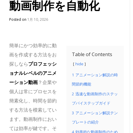
動画制作を自動化
Posted on
1月 10, 2026
簡単にかつ効率的に動
Table of Contents
画を作成する方法をお
探しなら
プロフェッシ
hide
ョナルレベルのアニメ
1
アニメーション解説の時
ーション動画
？企業や
間節約機能
個人は常にプロセスを
2
迅速な動画制作のステッ
簡素化し、時間を節約
プバイステップガイド
する方法を模索してい
3
アニメーション解説テン
ます。動画制作におい
プレートの紹介
ては効率が鍵です。そ
4
効率的な動画制作のため