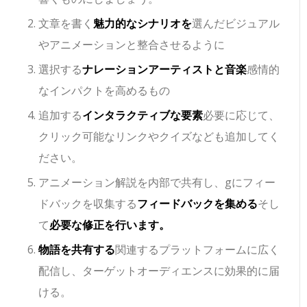
文章を書く
魅力的なシナリオを
選んだビジュアル
やアニメーションと整合させるように
選択する
ナレーションアーティストと音楽
感情的
なインパクトを高めるもの
追加する
インタラクティブな要素
必要に応じて、
クリック可能なリンクやクイズなども追加してく
ださい。
アニメーション解説を内部で共有し、gにフィー
ドバックを収集する
フィードバックを集める
そし
て
必要な修正を行います。
物語を共有する
関連するプラットフォームに広く
配信し、ターゲットオーディエンスに効果的に届
ける。