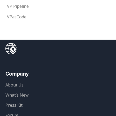
VP Pipeline
VPasCode
Company
About Us
What’s New
Press Kit
Forum