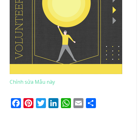
Chỉnh sửa Mẫu này
Facebook
Pinterest
Twitter
LinkedIn
WhatsApp
Email
Share