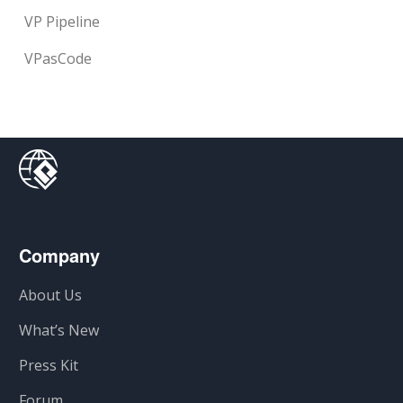
VP Pipeline
VPasCode
Company
About Us
What’s New
Press Kit
Forum