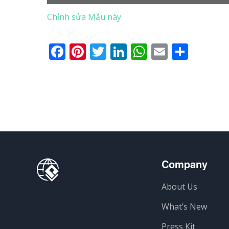
Chỉnh sửa Mẫu này
Facebook
Pinterest
Twitter
LinkedIn
WhatsApp
Email
Shar
Company
About Us
What’s New
Press Kit