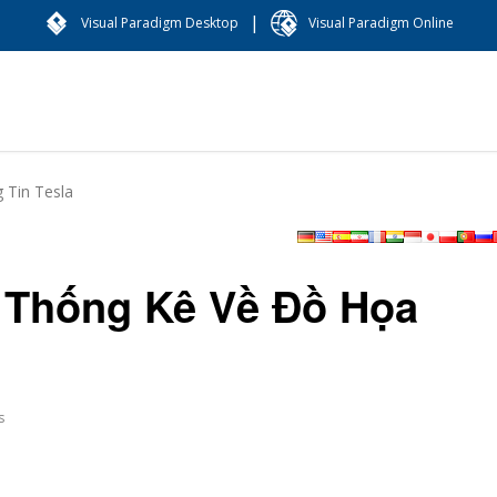
|
Visual Paradigm Desktop
Visual Paradigm Online
 Tin Tesla
u Thống Kê Về Đồ Họa
s