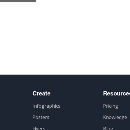
e
Create
Resource
Infographics
Pricing
Posters
Knowledge
Flyers
Blog