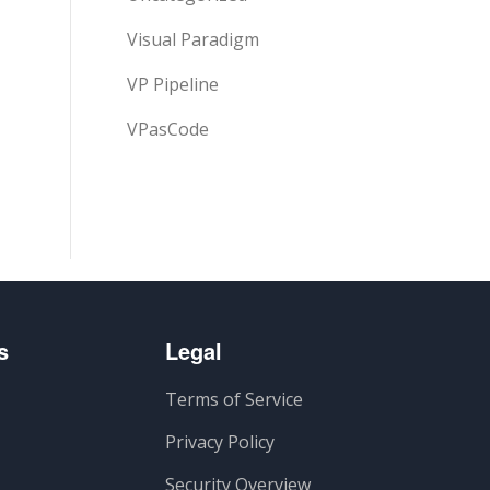
Visual Paradigm
VP Pipeline
VPasCode
s
Legal
Terms of Service
Privacy Policy
Security Overview