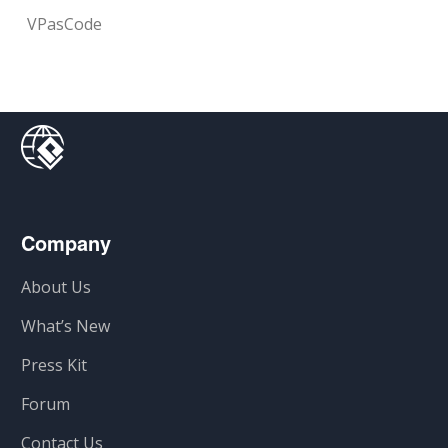
VPasCode
Company
About Us
What’s New
Press Kit
Forum
Contact Us