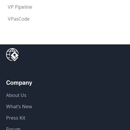
VP Pipeline
VPasCode
Company
About Us
What’s New
Press Kit
Forum