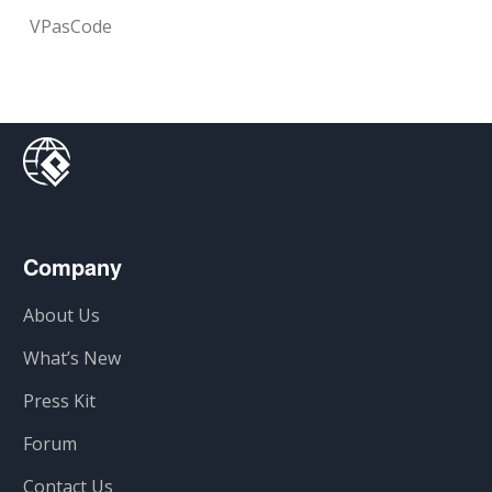
VPasCode
Company
About Us
What’s New
Press Kit
Forum
Contact Us