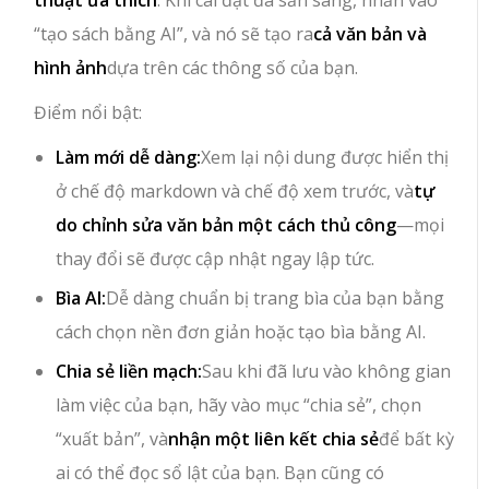
“tạo sách bằng AI”, và nó sẽ tạo ra
cả văn bản và
hình ảnh
dựa trên các thông số của bạn.
Điểm nổi bật:
Làm mới dễ dàng:
Xem lại nội dung được hiển thị
ở chế độ markdown và chế độ xem trước, và
tự
do chỉnh sửa văn bản một cách thủ công
—mọi
thay đổi sẽ được cập nhật ngay lập tức.
Bìa AI:
Dễ dàng chuẩn bị trang bìa của bạn bằng
cách chọn nền đơn giản hoặc tạo bìa bằng AI.
Chia sẻ liền mạch:
Sau khi đã lưu vào không gian
làm việc của bạn, hãy vào mục “chia sẻ”, chọn
“xuất bản”, và
nhận một liên kết chia sẻ
để bất kỳ
ai có thể đọc sổ lật của bạn. Bạn cũng có