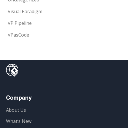
Visual Paradigm
VP Pipeline
VPasCode
Company
About Us
What’s New