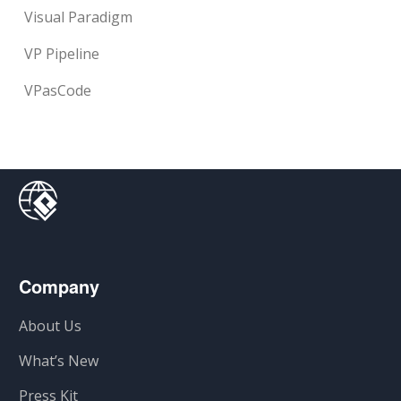
Visual Paradigm
VP Pipeline
VPasCode
Company
About Us
What’s New
Press Kit