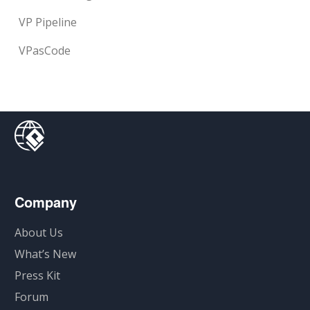
VP Pipeline
VPasCode
Company
About Us
What’s New
Press Kit
Forum