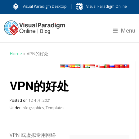
|
Visual Paradigm Desktop
Visual Paradigm Online
Menu
Home
»
VPN的好处
VPN的好处
Posted on
12 4 月, 2021
Under
Infographics
,
Templates
VPN 或虚拟专用网络