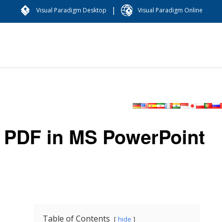
|
Visual Paradigm Desktop
Visual Paradigm Online
e PDF in MS PowerPoint
Table of Contents
hide