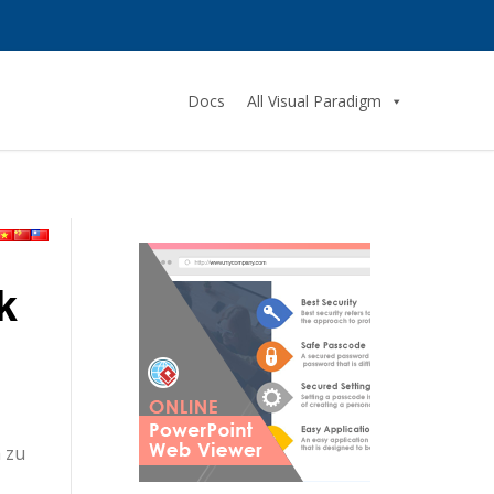
Docs
All Visual Paradigm
k
h zu