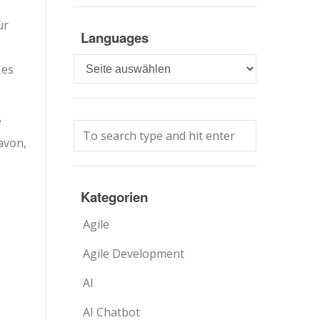
ür
Languages
Languages
 es
e
avon,
Kategorien
Agile
Agile Development
AI
AI Chatbot