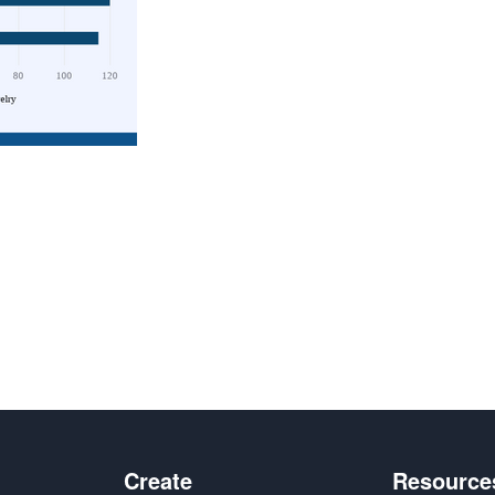
n
Create
Resource