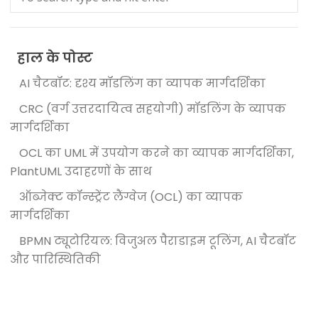
हाल के पोस्ट
AI चैटबॉट: दृश्य मॉडलिंग का व्यापक मार्गदर्शिका
CRC (वर्ग उत्तरदायित्व सहयोगी) मॉडलिंग के व्यापक
मार्गदर्शिका
OCL का UML में उपयोग करने का व्यापक मार्गदर्शिका,
PlantUML उदाहरणों के साथ
ऑब्जेक्ट कॉन्स्ट्रेंट लैंग्वेज (OCL) का व्यापक
मार्गदर्शिका
BPMN ट्यूटोरियल: विजुअल पैराडाइम टूलिंग, AI चैटबॉट
और पारिस्थितिकी