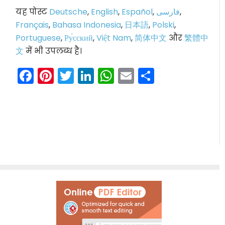
यह पोस्ट
Deutsche
,
English
,
Español
,
فارسی
,
Français
,
Bahasa Indonesia
,
日本語
,
Polski
,
Portuguese
,
Ру́сский
,
Việt Nam
,
简体中文
और
繁體中
文
में भी उपलब्ध है।
Facebook
Pinterest
Twitter
LinkedIn
WhatsApp
Email
Share