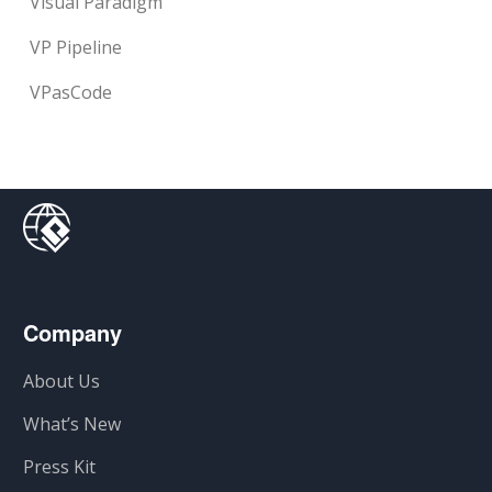
Visual Paradigm
VP Pipeline
VPasCode
Company
About Us
What’s New
Press Kit