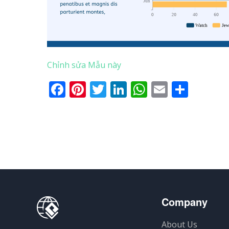
Chỉnh sửa Mẫu này
Facebook
Pinterest
Twitter
LinkedIn
WhatsApp
Email
Shar
Company
About Us