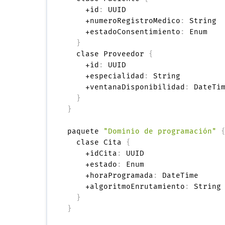
    +id
:
 UUID

    +numeroRegistroMedico
:
 String

    +estadoConsentimiento
:
 Enum

}
  clase Proveedor 
{
    +id
:
 UUID

    +especialidad
:
 String

    +ventanaDisponibilidad
:
 DateTim
}
}
paquete 
"Dominio de programación"
  clase Cita 
{
    +idCita
:
 UUID

    +estado
:
 Enum

    +horaProgramada
:
 DateTime

    +algoritmoEnrutamiento
:
 String

}
}