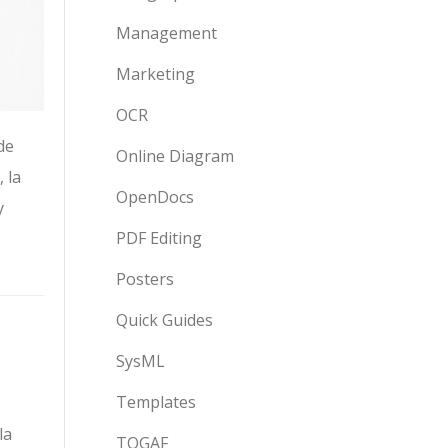
Management
Marketing
OCR
de
Online Diagram
 la
OpenDocs
y
PDF Editing
Posters
Quick Guides
SysML
Templates
la
TOGAF