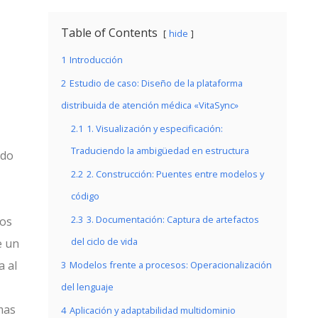
Table of Contents
hide
1
Introducción
2
Estudio de caso: Diseño de la plataforma
distribuida de atención médica «VitaSync»
2.1
1. Visualización y especificación:
Traduciendo la ambigüedad en estructura
ado
2.2
2. Construcción: Puentes entre modelos y
código
2.3
3. Documentación: Captura de artefactos
tos
del ciclo de vida
e un
a al
3
Modelos frente a procesos: Operacionalización
del lenguaje
mas
4
Aplicación y adaptabilidad multidominio