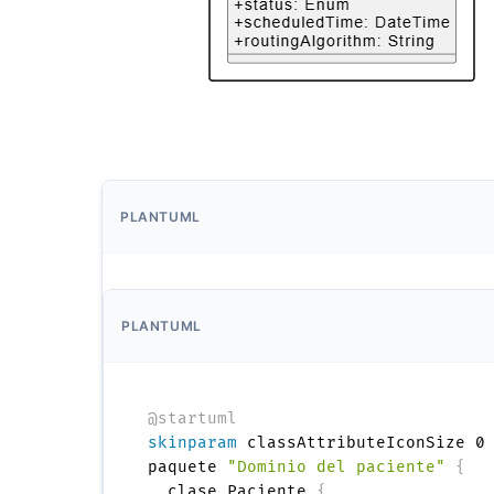
PLANTUML
PLANTUML
@startuml
skinparam
 classAttributeIconSize 0

paquete 
"Dominio del paciente"
{
  clase Paciente 
{