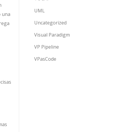
n
UML
o una
Uncategorized
trega
Visual Paradigm
VP Pipeline
VPasCode
s
ecisas
amas