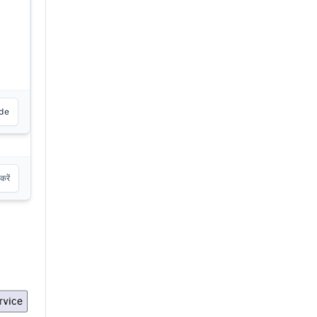
ode
रें