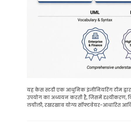
यह केस स्टडी एक आधुनिक इंजीनियरिंग टीम द्वारा 
उपयोग का अध्ययन करती है, जिसमें दृश्यीकरण, व
लचीली, रखरखाव योग्य सॉफ्टवेयर-आधारित आर्किटे