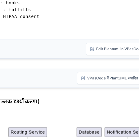
 
:
 books

t 
:
 fulfills

Edit Plantuml in VPasC
VPasCode में PlantUML संपादित क
ात्मक दृश्यीकरण)