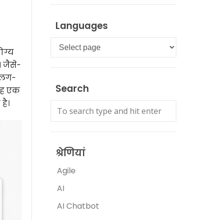
Languages
Languages
ोग्य
 जैसे-
 अलग-
Search
यह एक
है।
श्रेणियां
Agile
AI
AI Chatbot