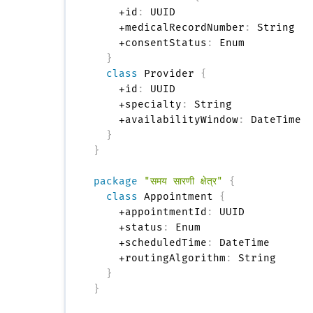
    +id
:
 UUID

    +medicalRecordNumber
:
 String

    +consentStatus
:
 Enum

}
class
 Provider 
{
    +id
:
 UUID

    +specialty
:
 String

    +availabilityWindow
:
 DateTime

}
}
package
"समय सारणी क्षेत्र"
{
class
 Appointment 
{
    +appointmentId
:
 UUID

    +status
:
 Enum

    +scheduledTime
:
 DateTime

    +routingAlgorithm
:
 String

}
}