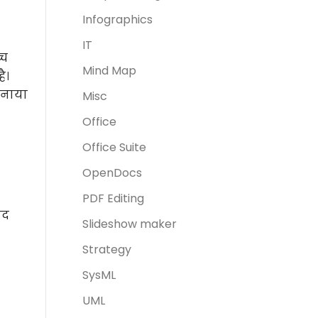
Infographics
IT
्च
Mind Map
ै।
अपनाया
Misc
Office
Office Suite
OpenDocs
PDF Editing
ाद
Slideshow maker
Strategy
SysML
UML