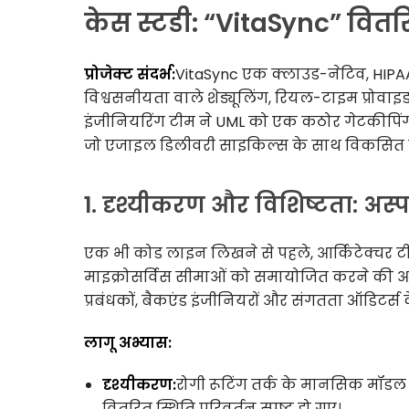
केस स्टडी: “VitaSync” वितर
प्रोजेक्ट संदर्भ:
VitaSync एक क्लाउड-नेटिव, HIPAA-सं
विश्वसनीयता वाले शेड्यूलिंग, रियल-टाइम प्रोवाइ
इंजीनियरिंग टीम ने UML को एक कठोर गेटकीपिंग उप
जो एजाइल डिलीवरी साइकिल्स के साथ विकसित ह
1. दृश्यीकरण और विशिष्टता: अस्
एक भी कोड लाइन लिखने से पहले, आर्किटेक्चर 
माइक्रोसर्विस सीमाओं को समायोजित करने की आवश्
प्रबंधकों, बैकएंड इंजीनियरों और संगतता ऑडिटर्स
लागू अभ्यास:
दृश्यीकरण:
रोगी रूटिंग तर्क के मानसिक मॉडल
वितरित स्थिति परिवर्तन स्पष्ट हो गए।