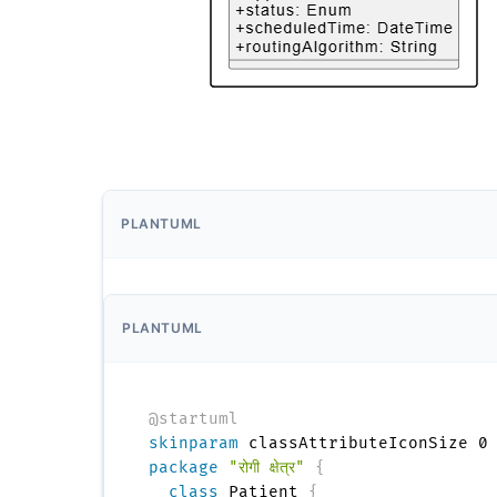
PLANTUML
PLANTUML
@startuml
skinparam
package
"रोगी क्षेत्र"
{
class
 Patient 
{