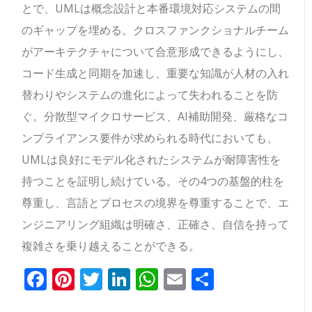
とで、UMLは概念設計と本番環境対応システムの間
のギャップを埋める。クロスファンクショナルチーム
がアーキテクチャについて合意形成できるようにし、
コード生成と同期を加速し、重要な知識が人材の入れ
替わりやシステムの進化によって失われることを防
ぐ。分散型マイクロサービス、AI補助開発、厳格なコ
ンプライアンス要件が求められる時代においても、
UMLは良好にモデル化されたシステムが耐障害性を
持つことを証明し続けている。その4つの基盤的柱を
尊重し、言語とプロセスの境界を尊重することで、エ
ンジニアリング組織は明確さ、正確さ、自信を持って
複雑さを乗り越えることができる。
Facebook
Pinterest
Twitter
LinkedIn
WhatsApp
Email
共
有