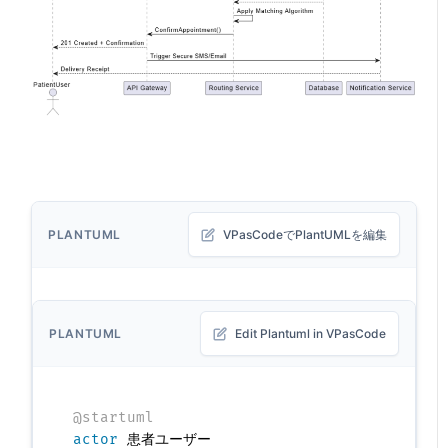
PLANTUML
VPasCodeでPlantUMLを編集
PLANTUML
Edit Plantuml in VPasCode
@startuml
actor