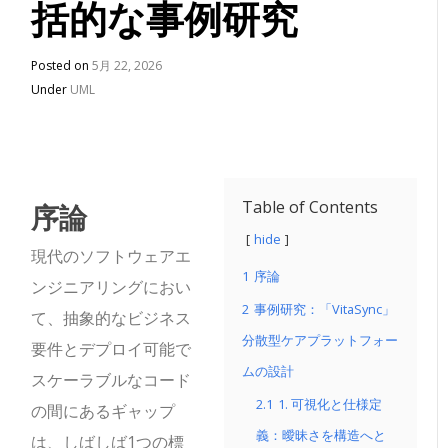
括的な事例研究
Posted on
5月 22, 2026
Under
UML
序論
Table of Contents
hide
現代のソフトウェアエ
1
序論
ンジニアリングにおい
2
事例研究：「VitaSync」
て、抽象的なビジネス
分散型ケアプラットフォー
要件とデプロイ可能で
ムの設計
スケーラブルなコード
2.1
1. 可視化と仕様定
の間にあるギャップ
義：曖昧さを構造へと
は、しばしば1つの標