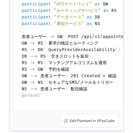
participant
"APIゲートウェイ"
as
participant
"ルーティングサービス"
as
participant
"データベース"
as
participant
"通知サービス"
as
 NS

患者ユーザー 
->
 GW
:
 POST /api/v1/appointments
GW 
->
 RS
:
 要求の検証とルーティング

RS 
->
 DB
:
 QueryProviderAvailability
(
)
DB 
-->
 RS
:
 空きスロットを返却

RS 
->
 RS
:
 マッチングアルゴリズムを適用

RS 
->
 GW
:
 予約を確認

GW 
-->
 患者ユーザー
:
 201 Created + 確認

GW 
->
 NS
:
 セキュアなSMS/メールをトリガー

NS 
-->
 患者ユーザー
:
@enduml
Edit Plantuml in VPasCode