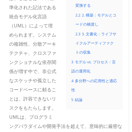
変換する
準化された記法である
2.2
2. 構築：モデルとコ
統合モデル化言語
ードの橋渡し
（UML）によって埋
2.3
3. 文書化：ライフサ
められます。システム
イクルアーティファク
の複雑性、分散アーキ
トの収集
テクチャ、クロスファ
ンクショナルな依存関
3
モデル vs. プロセス：言
係が増す中で、非公式
語の運用化
なスケッチや孤立した
4
多分野への応用性と適応
コードベースに頼るこ
性
とは、許容できないリ
5
結論
スクをもたらします。
UMLは、プログラミ
ングパラダイムや開発手法を超えて、意味的に厳密な