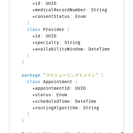
    +id
:
 UUID

    +medicalRecordNumber
:
 String

    +consentStatus
:
 Enum

}
class
 Provider 
{
    +id
:
 UUID

    +specialty
:
 String

    +availabilityWindow
:
 DateTime

}
}
package
"スケジューリングドメイン"
{
class
 Appointment 
{
    +appointmentId
:
 UUID

    +status
:
 Enum

    +scheduledTime
:
 DateTime

    +routingAlgorithm
:
 String

}
}