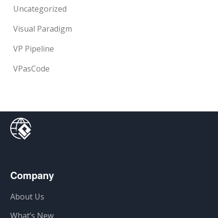
Uncategorized
Visual Paradigm
VP Pipeline
VPasCode
Company
About Us
What’s New