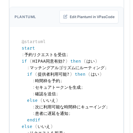
PLANTUML
Edit Plantuml in VPasCode
@startuml
start
:
予約リクエストを受信
;
if
(
HIPAA同意有効?
)
then
(
はい
)
:
マッチングアルゴリズムにルーティング
;
if
(
提供者利用可能?
)
then
(
はい
)
:
時間枠を予約
;
:
セキュアトークンを生成
;
:
確認を送信
;
else
(
いいえ
)
:
次に利用可能な時間枠にキューイング
;
:
患者に遅延を通知
;
endif
else
(
いいえ
)