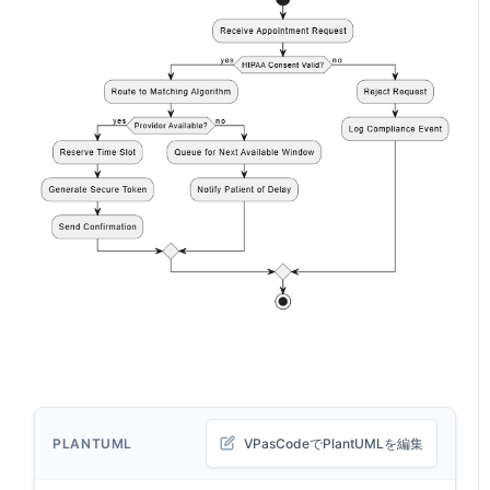
PLANTUML
VPasCodeでPlantUMLを編集