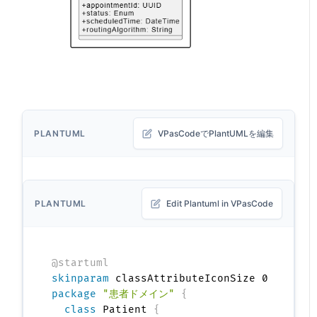
PLANTUML
VPasCodeでPlantUMLを編集
PLANTUML
Edit Plantuml in VPasCode
@startuml
skinparam
package
"患者ドメイン"
{
class
 Patient 
{