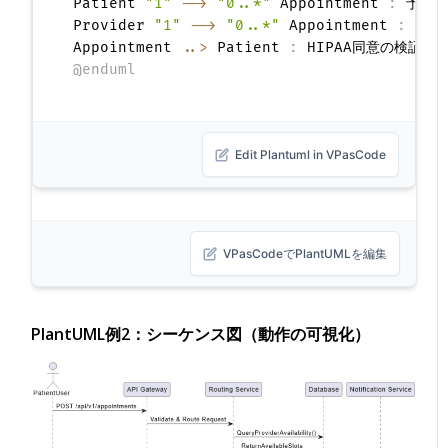
Patient 
"1"
-->
"0..*"
 Appointment 
:
 予約す
Provider 
"1"
-->
"0..*"
 Appointment 
:
 満たす
Appointment 
..>
 Patient 
:
@enduml
Edit Plantuml in VPasCode
VPasCodeでPlantUMLを編集
PlantUML例2：シーケンス図（動作の可視化）