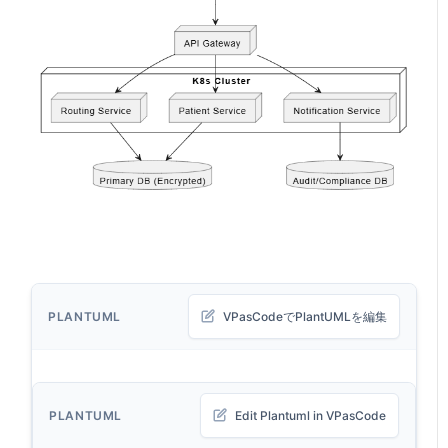
PLANTUML
VPasCodeでPlantUMLを編集
PLANTUML
Edit Plantuml in VPasCode