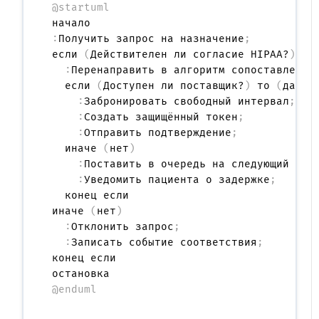
@startuml
:
Получить запрос на назначение
;
если 
(
Действителен ли согласие HIPAA?
)
 то
:
Перенаправить в алгоритм сопоставления
  если 
(
Доступен ли поставщик?
)
 то 
(
да
)
:
Забронировать свободный интервал
;
:
Создать защищённый токен
;
:
Отправить подтверждение
;
  иначе 
(
нет
)
:
Поставить в очередь на следующий дос
:
Уведомить пациента о задержке
;
  конец если

иначе 
(
нет
)
:
Отклонить запрос
;
:
Записать событие соответствия
;
конец если

@enduml