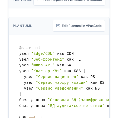
PLANTUML
Edit Plantuml in VPasCode
@startuml
узел 
"Edge/CDN"
 как CDN

узел 
"Веб-фронтенд"
 как FE

узел 
"Шлюз API"
 как GW

узел 
"Кластер K8s"
 как K8S 
{
  узел 
"Сервис пациентов"
 как PS

  узел 
"Сервис маршрутизации"
 как RS

  узел 
"Сервис уведомлений"
}
база данных 
"Основная БД (зашифрованная)"
база данных 
"БД аудита/соответствия"
 как D
CDN 
-->
 FE
