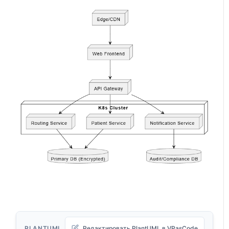
PLANTUML
Редактировать PlantUML в VPasCode