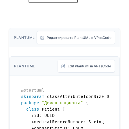
PLANTUML
Редактировать PlantUML в VPasCode
PLANTUML
Edit Plantuml in VPasCode
@startuml
skinparam
package
"Домен пациента"
{
class
 Patient 
{
    +id
:
 UUID

    +medicalRecordNumber
:
 String

    +consentStatus
:
 Enum
