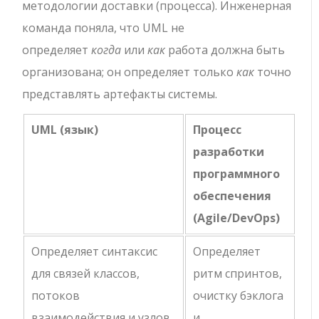
методологии доставки (процесса). Инженерная
команда поняла, что UML не
определяет
когда
или
как
работа должна быть
организована; он определяет только
как
точно
представлять артефакты системы.
UML (язык)
Процесс
разработки
программного
обеспечения
(Agile/DevOps)
Определяет синтаксис
Определяет
для связей классов,
ритм спринтов,
потоков
очистку бэклога
взаимодействия и узлов
и