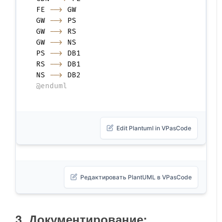
FE 
-->
 GW

GW 
-->
 PS

GW 
-->
 RS

GW 
-->
 NS

PS 
-->
 DB1

RS 
-->
 DB1

NS 
-->
@enduml
Edit Plantuml in VPasCode
Редактировать PlantUML в VPasCode
3. Документирование: