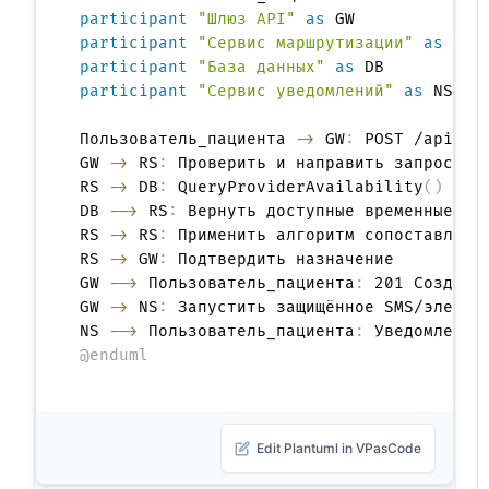
participant
"Шлюз API"
as
participant
"Сервис маршрутизации"
as
participant
"База данных"
as
participant
"Сервис уведомлений"
as
 NS

Пользователь_пациента 
->
 GW
:
 POST /api/v1/
GW 
->
 RS
:
 Проверить и направить запрос

RS 
->
 DB
:
 QueryProviderAvailability
(
)
DB 
-->
 RS
:
 Вернуть доступные временные сло
RS 
->
 RS
:
 Применить алгоритм сопоставления
RS 
->
 GW
:
 Подтвердить назначение

GW 
-->
 Пользователь_пациента
:
 201 Создано 
GW 
->
 NS
:
 Запустить защищённое SMS/электро
NS 
-->
 Пользователь_пациента
:
@enduml
Edit Plantuml in VPasCode