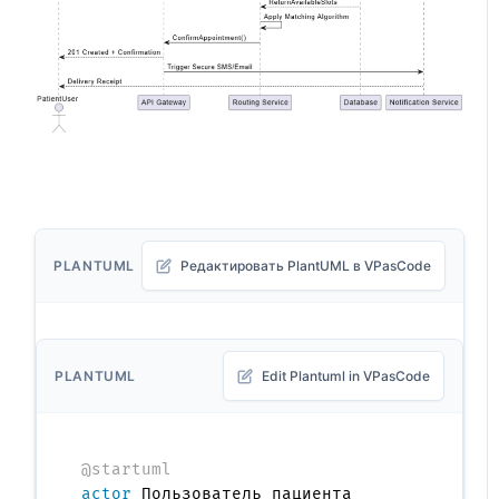
PLANTUML
Редактировать PlantUML в VPasCode
PLANTUML
Edit Plantuml in VPasCode
@startuml
actor