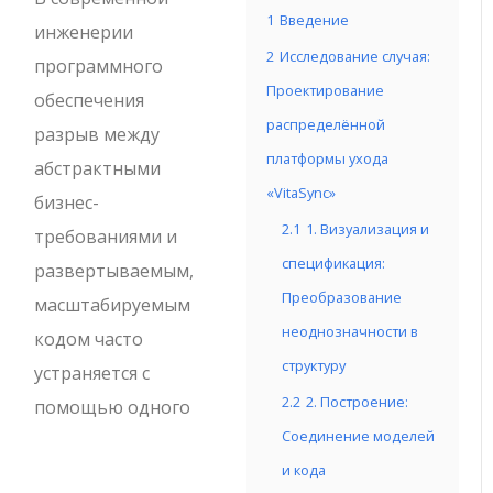
1
Введение
инженерии
2
Исследование случая:
программного
Проектирование
обеспечения
распределённой
разрыв между
платформы ухода
абстрактными
«VitaSync»
бизнес-
2.1
1. Визуализация и
требованиями и
спецификация:
развертываемым,
Преобразование
масштабируемым
неоднозначности в
кодом часто
структуру
устраняется с
2.2
2. Построение:
помощью одного
Соединение моделей
и кода