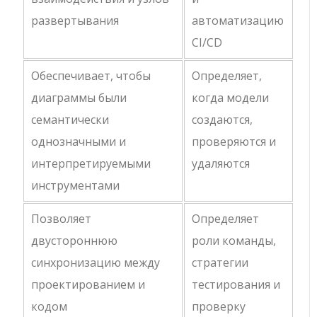
развертывания
автоматизацию
CI/CD
Обеспечивает, чтобы
Определяет,
диаграммы были
когда модели
семантически
создаются,
однозначными и
проверяются и
интерпретируемыми
удаляются
инструментами
Позволяет
Определяет
двустороннюю
роли команды,
синхронизацию между
стратегии
проектированием и
тестирования и
кодом
проверку