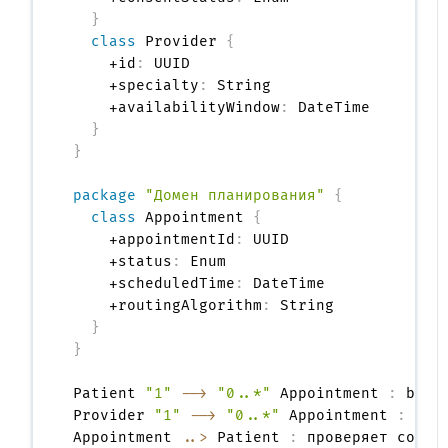
}
class
 Provider 
{
    +id
:
 UUID

    +specialty
:
 String

    +availabilityWindow
:
 DateTime

}
}
package
"Домен планирования"
{
class
 Appointment 
{
    +appointmentId
:
 UUID

    +status
:
 Enum

    +scheduledTime
:
 DateTime

    +routingAlgorithm
:
 String

}
}
Patient 
"1"
-->
"0..*"
 Appointment 
:
 book

Provider 
"1"
-->
"0..*"
 Appointment 
:
 fulf
Appointment 
..>
 Patient 
: