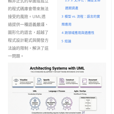
2.3
3. 文件化：捕捉生命
賴非正式的草圖或孤立
週期資產
的程式碼庫會帶來無法
接受的風險。UML透
3
模型 vs. 流程：語言的實
過提供一種語義嚴謹、
際應用
圖形化的語言，超越了
4
跨領域應用與適應性
程式設計範式與開發方
5
結論
法論的限制，解決了這
一問題。