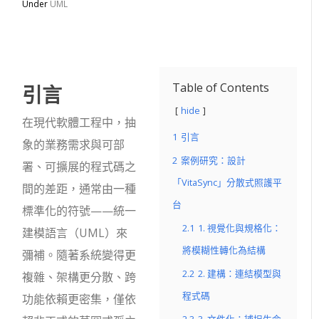
Under
UML
引言
Table of Contents
hide
在現代軟體工程中，抽
1
引言
象的業務需求與可部
2
案例研究：設計
署、可擴展的程式碼之
「VitaSync」分散式照護平
間的差距，通常由一種
台
標準化的符號——統一
2.1
1. 視覺化與規格化：
建模語言（UML）來
將模糊性轉化為結構
彌補。隨著系統變得更
2.2
2. 建構：連結模型與
複雜、架構更分散、跨
程式碼
功能依賴更密集，僅依