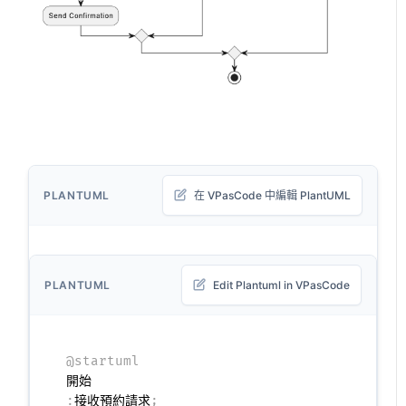
PLANTUML
在 VPasCode 中編輯 PlantUML
PLANTUML
Edit Plantuml in VPasCode
@startuml
:
接收預約請求
;