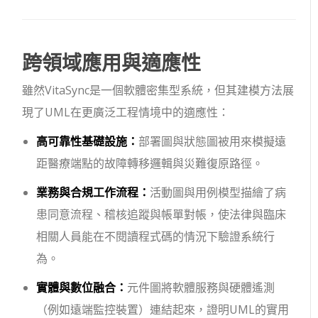
跨領域應用與適應性
雖然VitaSync是一個軟體密集型系統，但其建模方法展
現了UML在更廣泛工程情境中的適應性：
高可靠性基礎設施：
部署圖與狀態圖被用來模擬遠
距醫療端點的故障轉移邏輯與災難復原路徑。
業務與合規工作流程：
活動圖與用例模型描繪了病
患同意流程、稽核追蹤與帳單對帳，使法律與臨床
相關人員能在不閱讀程式碼的情況下驗證系統行
為。
實體與數位融合：
元件圖將軟體服務與硬體遙測
（例如遠端監控裝置）連結起來，證明UML的實用