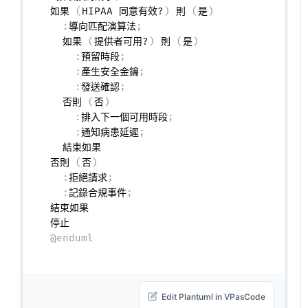
如果 
(
HIPAA 同意有效?
)
 則 
(
是
)
:
導向匹配演算法
;
  如果 
(
提供者可用?
)
 則 
(
是
)
:
預留時段
;
:
產生安全金鑰
;
:
發送確認
;
  否則 
(
否
)
:
排入下一個可用時段
;
:
通知病患延遲
;
  結束如果

否則 
(
否
)
:
拒絕請求
;
:
記錄合規事件
;
結束如果

@enduml
Edit Plantuml in VPasCode