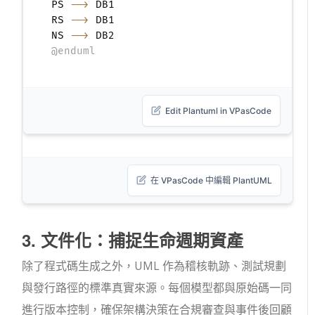
PS 
-->
 DB1

RS 
-->
 DB1

NS 
-->
@enduml
Edit Plantuml in VPasCode
在 VPasCode 中編輯 PlantUML
3. 文件化：捕捉生命週期資產
除了程式碼生成之外，UML 作為稽核軌跡、測試規劃
與發行路徑的標準真實來源。每個模型都與原始碼一同
進行版本控制，確保架構決策在合規審查與事件後回顧