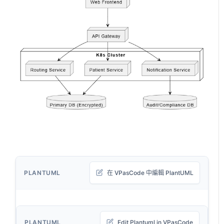
PLANTUML
在 VPasCode 中編輯 PlantUML
PLANTUML
Edit Plantuml in VPasCode