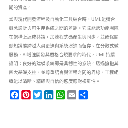
期的資產。
當與現代開發流程及自動化工具結合時，UML能彌合
概念設計與可生產系統之間的差距。它賦能跨功能團隊
在架構上達成共識，加速程式碼產生與同步，並確保關
鍵知識能跨越人員更迭與系統演進而留存。在分散式微
服務、AI增強開發與嚴格合規要求的時代，UML持續
證明：良好的建模系統即是具韌性的系統。透過擁抱其
四大基礎支柱，並尊重語言與流程之間的界線，工程組
織能以清晰、精確與自信的態度應對複雜性。
Facebook
Pinterest
Twitter
LinkedIn
WhatsApp
Email
分
享