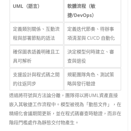
UML（語言）
軟體流程（敏
捷/DevOps）
定義類別關係、互動流
定義迭代節奏、待辦事
程與部署節點的語法
項清潔與 CI/CD 自動化
確保圖表語義明確且工
決定模型何時建立、審
具可解析
查與退役
支援設計與程式碼之間
規範團隊角色、測試策
的往返同步
略與發行驗證
透過將符號與方法論分離，團隊得以將UML資產直接
嵌入其敏捷工作流程中。模型被視為「動態文件」，在
精細化會議期間更新，並在程式碼審查時驗證，而非在
階段門檻處作為靜態交付物產生。