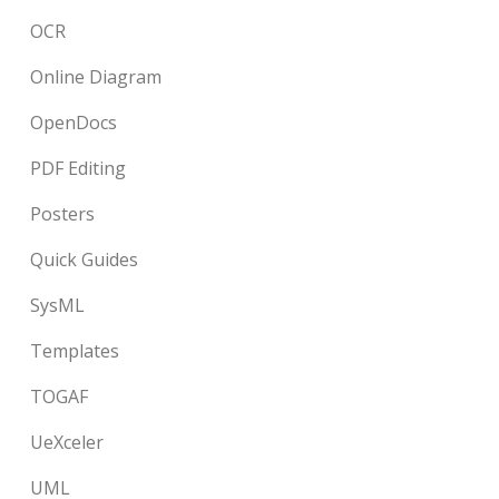
OCR
Online Diagram
OpenDocs
PDF Editing
Posters
Quick Guides
SysML
Templates
TOGAF
UeXceler
UML