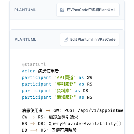
PLANTUML
在VPasCode中編輯PlantUML
PLANTUML
Edit Plantuml in VPasCode
@startuml
actor
participant
"API閘道"
as
participant
"導引服務"
as
participant
"資料庫"
as
participant
"通知服務"
as
 NS

病患使用者 
->
 GW
:
 POST /api/v1/appointments

GW 
->
 RS
:
 驗證並導引請求

RS 
->
 DB
:
 QueryProviderAvailability
(
)
DB 
-->
 RS
:
 回傳可用時段
