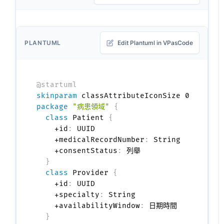
PLANTUML
Edit Plantuml in VPasCode
@startuml
skinparam
package
"病患領域"
{
class
 Patient 
{
    +id
:
 UUID

    +medicalRecordNumber
:
 String

    +consentStatus
:
 列舉

}
class
 Provider 
{
    +id
:
 UUID

    +specialty
:
 String

    +availabilityWindow
:
 日期時間

}