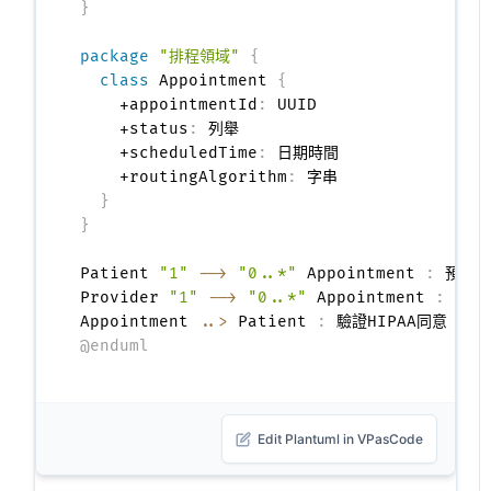
}
package
"排程領域"
{
class
 Appointment 
{
    +appointmentId
:
 UUID

    +status
:
 列舉

    +scheduledTime
:
 日期時間

    +routingAlgorithm
:
 字串

}
}
Patient 
"1"
-->
"0..*"
 Appointment 
:
 預約

Provider 
"1"
-->
"0..*"
 Appointment 
:
 履行

Appointment 
..>
 Patient 
:
@enduml
Edit Plantuml in VPasCode