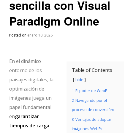
sencilla con Visual
Paradigm Online
Posted on
enero 10, 2026
En el dinámico
Table of Contents
entorno de los
paisajes digitales, la
hide
optimización de
1
El poder de WebP
imágenes juega un
2
Navegando por el
papel fundamental
proceso de conversión:
en
garantizar
3
Ventajas de adoptar
tiempos de carga
imágenes WebP: