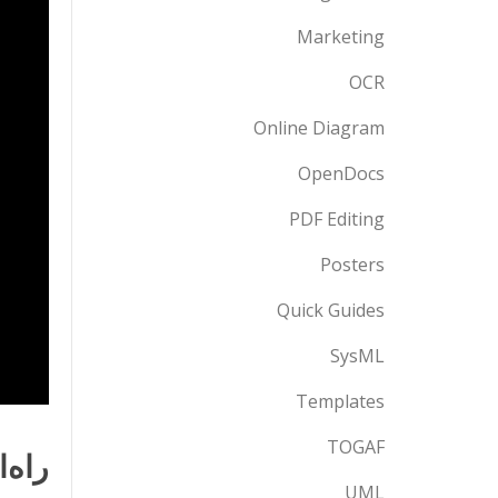
Marketing
OCR
Online Diagram
OpenDocs
PDF Editing
Posters
Quick Guides
SysML
Templates
TOGAF
راه‌
UML