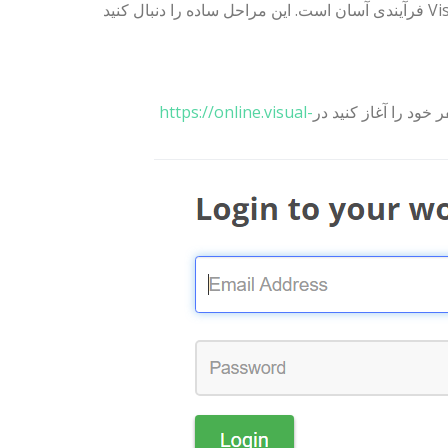
تبدیل تصاویر JPG خود به فرمت WebP با استفاده از Visual Paradigm Online فرآیندی آسان است. این مراحل ساده را دنبال کنید
https://online.visual-