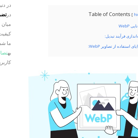
در دنی
Table of Contents
در
تضم
h
میان 
یی WebP
‌اندازی فرآیند تبدیل:
ما شما
ای استفاده از تصاویر WebP:
به
تصاویر
کاربر