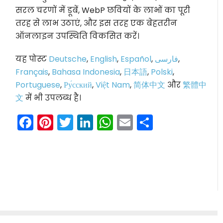
सरल चरणों में डूबें, WebP छवियों के लाभों का पूरी
तरह से लाभ उठाएं, और इस तरह एक बेहतरीन
ऑनलाइन उपस्थिति विकसित करें।
यह पोस्ट
Deutsche
,
English
,
Español
,
فارسی
,
Français
,
Bahasa Indonesia
,
日本語
,
Polski
,
Portuguese
,
Ру́сский
,
Việt Nam
,
简体中文
और
繁體中
文
में भी उपलब्ध है।
Facebook
Pinterest
Twitter
LinkedIn
WhatsApp
Email
Share