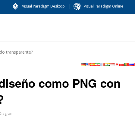
|
Visual Paradigm Desktop
Visual Paradigm Online
do transparente?
 diseño como PNG con
?
 Diagram