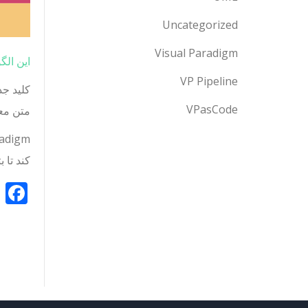
Uncategorized
Visual Paradigm
این الگ
VP Pipeline
کلید ج
VPasCode
متن معن
کند تا ب
k