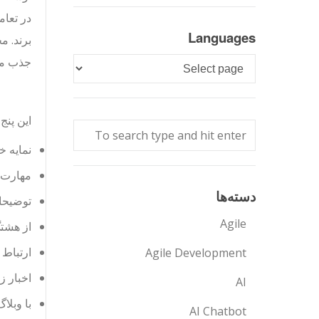
در تعام
Languages
برند. 
جذب مش
Languages
این پنج
نمایه 
مهارت 
دسته‌ها
توضیحات
Agile
از هشتگ ه
ارتباط ن
Agile Development
اخبار زمان
AI
با وبلا
AI Chatbot