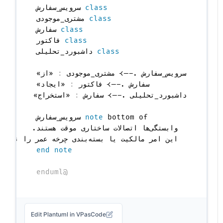
class
 سرویس_سفارش

class
 مشتری_موجودی

class
 سفارش

class
 فاکتور

class
سرویس_سفارش .--> مشتری_موجودی 
:
سفارش .--> فاکتور 
:
داشبورد_تحلیلی .--> سفارش 
:
note
  این امر مالکیت یا بسته‌بندی چرخه عمر را نشان نمی‌دهد.

end note
@enduml
Edit Plantuml in VPasCode