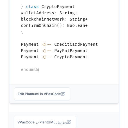
{
class
 CryptoPayment 
:
  +walletAddress
:
  +blockchainNetwork
(
)
:
 Boolean

  +confirmOnChain
}
Payment 
<|--
Payment 
<|--
Payment 
<|--
@enduml
Edit Plantuml in VPasCode
ویرایش PlantUML در VPasCode