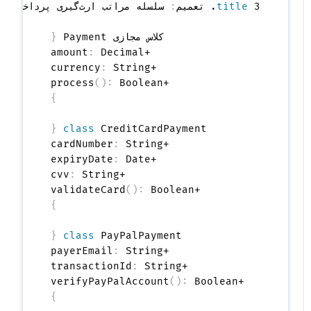
 3. تعمیم
title
:
کلاس مجازی Payment 
{
:
  +amount
:
  +currency
(
)
:
 Boolean

  +process
}
{
class
 CreditCardPayment 
:
  +cardNumber
:
  +expiryDate
:
  +cvv
(
)
:
 Boolean

  +validateCard
}
{
class
 PayPalPayment 
:
  +payerEmail
:
  +transactionId
(
)
:
 Boolean

  +verifyPayPalAccount
}