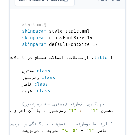
@startuml
skinparam
 style strictuml

skinparam
 classFontSize 14

skinparam
 1. ارتباطات
title
:
class
 مشتری

class
 رمزعبور

class
 ناظر

class
' جهت‌گیری یک‌طرفه (مشتری -> رمزعبور)
مشتری 
"1"
-->
"1"
 رمزعبور 
:
' ارتباط دوطرفه با نقش‌ها، چندگانگی و برچسب
ناظر 
"1"
 - 
"0..*"
 نظریه 
: