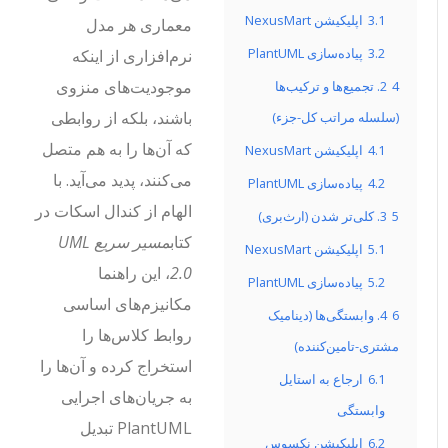
3.1
اپلیکیشن NexusMart
معماری هر مدل
3.2
پیاده‌سازی PlantUML
نرم‌افزاری از اینکه
موجودیت‌های منزوی
4
2. تجمیع‌ها و ترکیب‌ها
باشند، بلکه از روابطی
(سلسله مراتب کل-جزء)
که آن‌ها را به هم متصل
4.1
اپلیکیشن NexusMart
می‌کنند، پدید می‌آید. با
4.2
پیاده‌سازی PlantUML
الهام از کندال اسکات در
5
3. کلی‌تر شدن (ارث‌بری)
کتاب
مسیر سریع UML
5.1
اپلیکیشن NexusMart
2.0
، این راهنما
5.2
پیاده‌سازی PlantUML
مکانیزم‌های اساسی
6
4. وابستگی‌ها (دینامیک
روابط کلاس‌ها را
مشتری-تامین‌کننده)
استخراج کرده و آن‌ها را
6.1
ارجاع به استایل
به جریان‌های اجرایی
وابستگی
PlantUML تبدیل
6.2
اپلیکیشن نکسوس