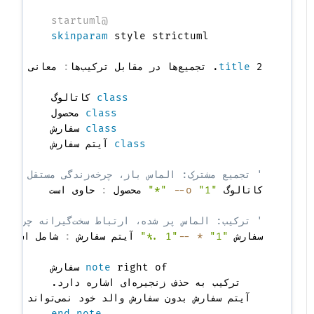
@startuml
skinparam
 2. تجمیع‌ها در مقابل ترکیب‌ها
title
:
class
 کاتالوگ

class
 محصول

class
 سفارش

class
' تجمیع مشترک: الماس باز، چرخه‌زندگی مستقل
کاتالوگ 
"1"
o--
"*"
 محصول 
:
' ترکیب: الماس پر شده، ارتباط سخت‌گیرانه چرخه‌زندگی
سفارش 
"1"
*--
"1..*"
 آیتم سفارش 
:
note
  آیتم سفارش بدون سفارش والد خود نمی‌تواند وجود داشته باشد.

end note