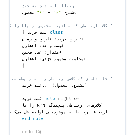
' ارتباط پایه چند به چند
مشتری 
"*"
 - 
"*"
' کلاس ارتباطی که متادیتا مخصوص ارتباط را ثبت می‌کند
class
 ثبت خرید 
{
  +تاریخ خرید
:
  +قیمت واحد
:
  +مقدار
:
  +محاسبه مجموع جزئی
:
 اعشاری

}
' خط نقطه‌ای که کلاس ارتباطی را به رابطه متصل می‌کند
(
مشتری، محصول
)
note
  کلاس‌های ارتباطی پیچیدگی M
:
  ارتقاء ارتباط به موجودیتی اولیه حل می‌کنند.

end note
@enduml