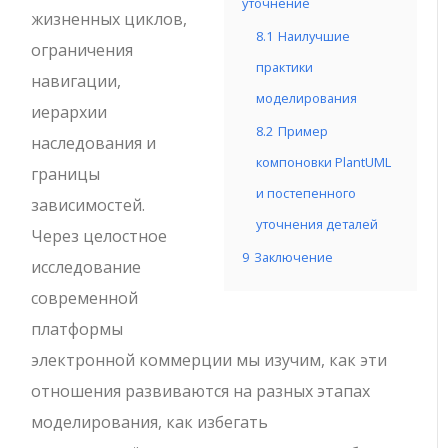
уточнение
жизненных циклов,
8.1
Наилучшие
ограничения
практики
навигации,
моделирования
иерархии
8.2
Пример
наследования и
компоновки PlantUML
границы
и постепенного
зависимостей.
уточнения деталей
Через целостное
9
Заключение
исследование
современной
платформы
электронной коммерции мы изучим, как эти
отношения развиваются на разных этапах
моделирования, как избегать