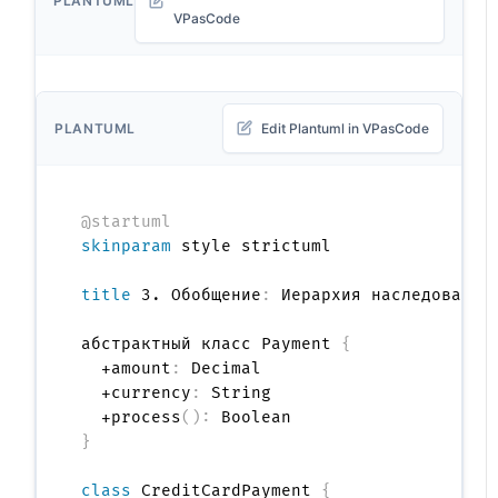
PLANTUML
VPasCode
PLANTUML
Edit Plantuml in VPasCode
@startuml
skinparam
 style strictuml

title
 3. Обобщение
:
 Иерархия наследования 
абстрактный класс Payment 
{
  +amount
:
 Decimal

  +currency
:
 String

  +process
(
)
:
}
class
 CreditCardPayment 
{