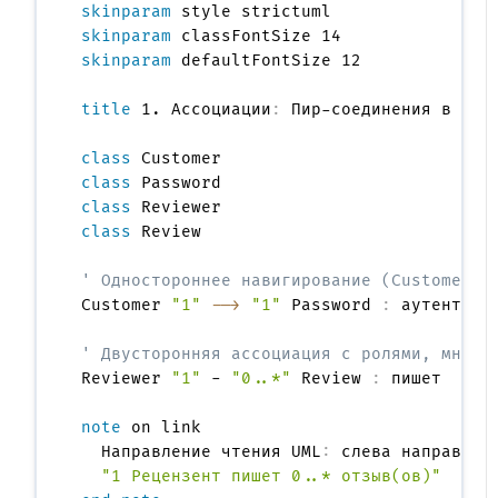
skinparam
skinparam
skinparam
 defaultFontSize 12

title
 1. Ассоциации
:
 Пир-соединения в Nexu
class
class
class
class
 Review

' Одностороннее навигирование (Customer -
Customer 
"1"
-->
"1"
 Password 
:
 аутентифиц
' Двусторонняя ассоциация с ролями, множе
Reviewer 
"1"
 - 
"0..*"
 Review 
:
 пишет

note
 on link

  Направление чтения UML
:
 слева направо

"1 Рецензент пишет 0..* отзыв(ов)"