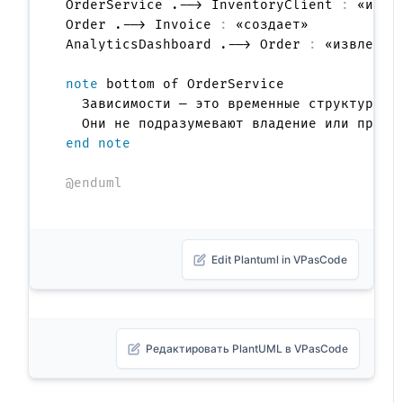
OrderService .--> InventoryClient 
:
 «испол
Order .--> Invoice 
:
 «создает»

AnalyticsDashboard .--> Order 
:
 «извлекает
note
 bottom of OrderService

  Зависимости — это временные структурные 
end note
@enduml
Edit Plantuml in VPasCode
Редактировать PlantUML в VPasCode