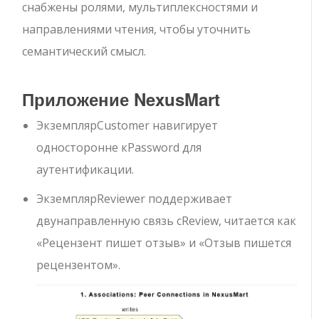
снабжены ролями, мультиплексностями и
направлениями чтения, чтобы уточнить
семантический смысл.
Приложение NexusMart
Экземпляр
Customer
навигирует
односторонне к
Password
для
аутентификации.
Экземпляр
Reviewer
поддерживает
двунаправленную связь с
Review
, читается как
«Рецензент пишет отзыв» и «Отзыв пишется
рецензентом».