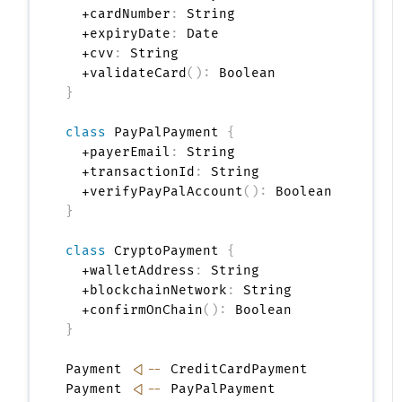
  +cardNumber
:
 String

  +expiryDate
:
 Date

  +cvv
:
 String

  +validateCard
(
)
:
}
class
 PayPalPayment 
{
  +payerEmail
:
 String

  +transactionId
:
 String

  +verifyPayPalAccount
(
)
:
}
class
 CryptoPayment 
{
  +walletAddress
:
 String

  +blockchainNetwork
:
 String

  +confirmOnChain
(
)
:
}
Payment 
<|--
 CreditCardPayment

Payment 
<|--
 PayPalPayment
