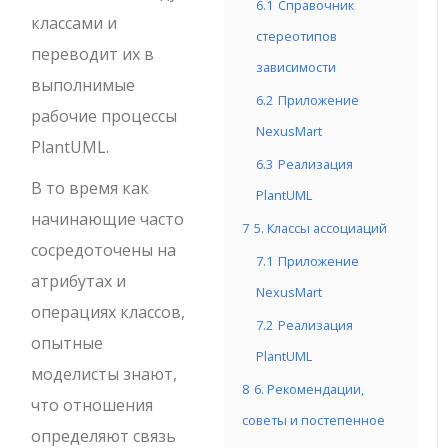
6.1
Справочник
классами и
стереотипов
переводит их в
зависимости
выполнимые
6.2
Приложение
рабочие процессы
NexusMart
PlantUML.
6.3
Реализация
В то время как
PlantUML
начинающие часто
7
5. Классы ассоциаций
сосредоточены на
7.1
Приложение
атрибутах и
NexusMart
операциях классов,
7.2
Реализация
опытные
PlantUML
моделисты знают,
8
6. Рекомендации,
что отношения
советы и постепенное
определяют связь