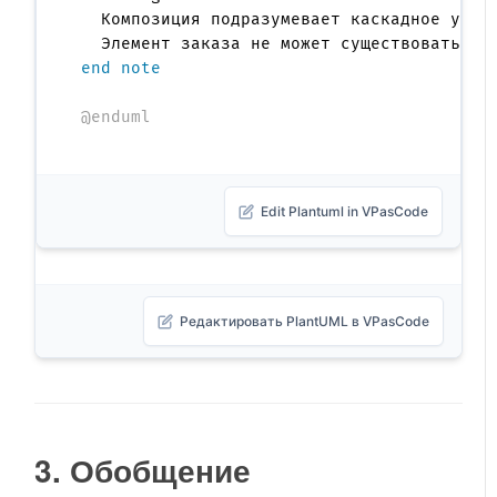
  Композиция подразумевает каскадное удале
end note
@enduml
Edit Plantuml in VPasCode
Редактировать PlantUML в VPasCode
3. Обобщение