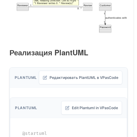
Реализация PlantUML
PLANTUML
Редактировать PlantUML в VPasCode
PLANTUML
Edit Plantuml in VPasCode
@startuml