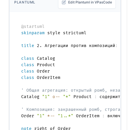
PLANTUML
Edit Plantuml in VPasCode
@startuml
skinparam
 style strictuml

title
 2. Агрегации против композиций
:
 Сем
class
class
class
class
 OrderItem

' Общая агрегация: открытый ромб, независ
Catalog 
"1"
o--
"*"
 Product 
:
 содержит

' Композиция: закрашенный ромб, строгая п
Order 
"1"
*--
"1..*"
 OrderItem 
:
 включает

note
 right of Order
