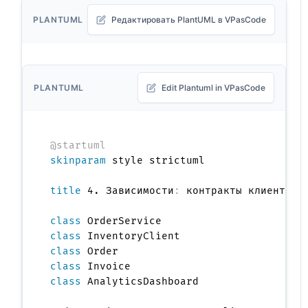
PLANTUML
Редактировать PlantUML в VPasCode
PLANTUML
Edit Plantuml in VPasCode
@startuml
skinparam
 style strictuml

title
 4. Зависимости
:
 контракты клиента и 
class
class
class
class
class
 AnalyticsDashboard
