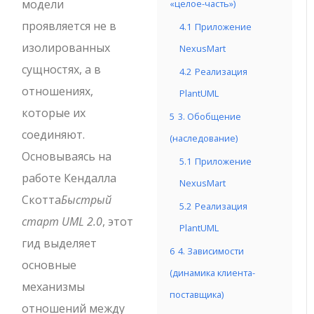
модели
«целое-часть»)
проявляется не в
4.1
Приложение
изолированных
NexusMart
сущностях, а в
4.2
Реализация
отношениях,
PlantUML
которые их
5
3. Обобщение
соединяют.
(наследование)
Основываясь на
5.1
Приложение
работе Кендалла
NexusMart
Скотта
Быстрый
5.2
Реализация
старт UML 2.0
, этот
PlantUML
гид выделяет
6
4. Зависимости
основные
(динамика клиента-
механизмы
поставщика)
отношений между