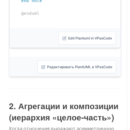
end note
@enduml
Edit Plantuml in VPasCode
Редактировать PlantUML в VPasCode
2. Агрегации и композиции
(иерархия «целое-часть»)
Когда отношения выражают асимметричную