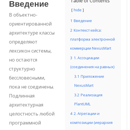
Введение
Table of Contents
hide
В объектно-
1
Введение
ориентированной
2
Контекст кейса:
архитектуре классы
платформа электронной
определяют
коммерции NexusMart
лексикон системы,
3
1. Ассоциации
но остаются
(соединения на равных)
структурно
3.1
Приложение
бессловесными,
NexusMart
пока не соединены.
3.2
Реализация
Подлинная
PlantUML
архитектурная
целостность любой
4
2. Агрегации и
программной
композиции (иерархия