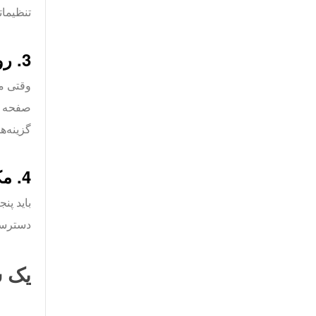
تنظیماتی که 
3. روی فلش پایین یا آیکون در نوار ابزار کلیک کنید
وقتی مو
گزینه‌ه
4. مکانی برای ذخیره فایل PDF مشخص کنید
دسترسی پ
یک سند PDF را از 