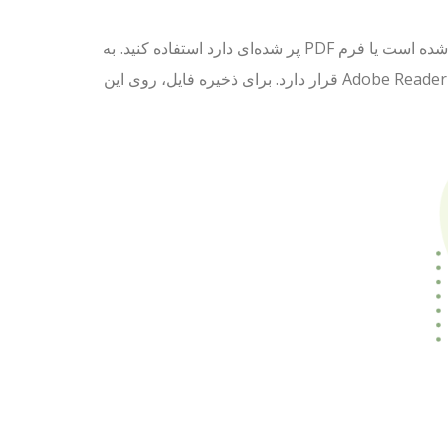
می‌توانید از این برنامه برای ذخیره فایل PDF که قبلاً در یک برنامه خواننده باز شده است یا فرم PDF پر شده‌ای دارد استفاده کنید. به
عنوان مثال، آیکون دیسکت کامپیوتر در نوار ابزار نزدیک به بالای پنجره برنامه Adobe Reader قرار دارد. برای ذخیره فایل، روی این