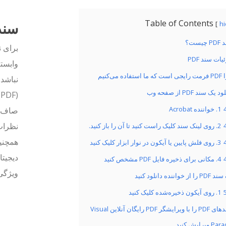
Table of Contents
سند PDF چ
h
چیست؟
برای ن
یات سند PDF
وابسته
 استفاده می‌کنیم
نباشد،
 یک سند PDF از صفحه وب
1. خواننده Acrobat
2. روی لینک سند کلیک راست کنید تا آن را باز کنید.
همچنین
3. روی فلش پایین یا آیکون در نوار ابزار کلیک کنید
دیجیتا
4. مکانی برای ذخیره فایل PDF مشخص کنید
ویژگی‌ه
ا از خواننده دانلود کنید
1. روی آیکون ذخیره‌شده کلیک کنید
سند‌های PDF را با ویرایشگر PDF رایگان آنلاین Visual
یرایش کنید