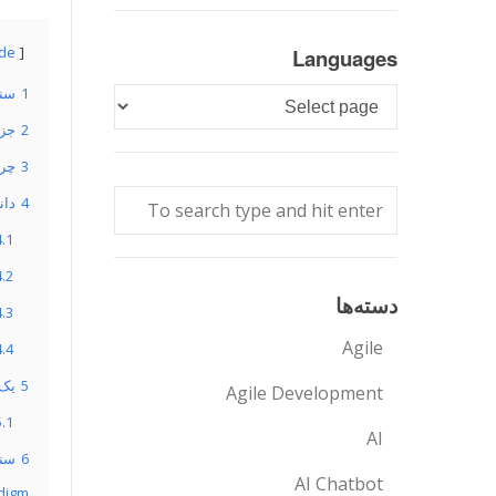
ide
Languages
1
سند PDF 
Languages
2
جزئ
3
چرا PDF فرمت رایجی است که ما
4
دانلود
4.1
4.2
دسته‌ها
4.3
Agile
4.4
5
یک سند PDF ر
Agile Development
5.1
AI
6
AI Chatbot
Paradigm و