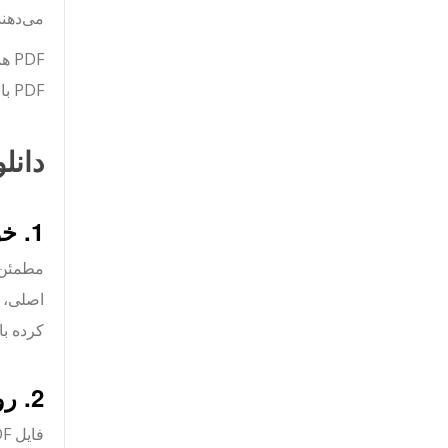
می‌دهند
PDF
PDF باز کرد. این امر خواندن، چاپ یا ذخیره سند برای مراجعه آینده را آسان‌تر می‌کند.
دانلود ی
1. خواننده Acrobat
مطمئن 
کرده باشید ت
2. روی لینک سند کلیک راست کنید تا آن را باز کنید.