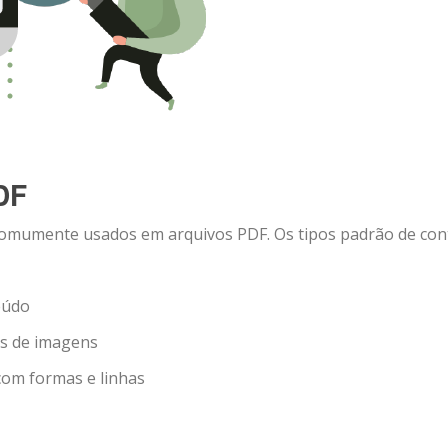
DF
ão comumente usados em arquivos PDF. Os tipos padrão de co
eúdo
os de imagens
 com formas e linhas