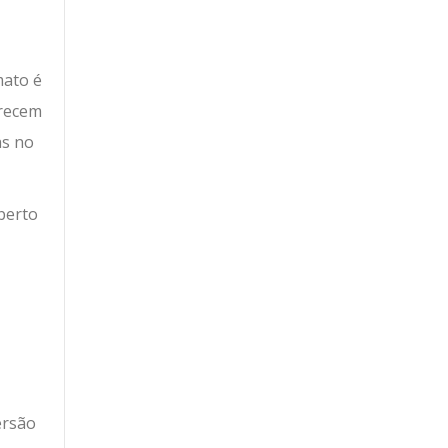
mato é
erecem
as no
berto
ersão