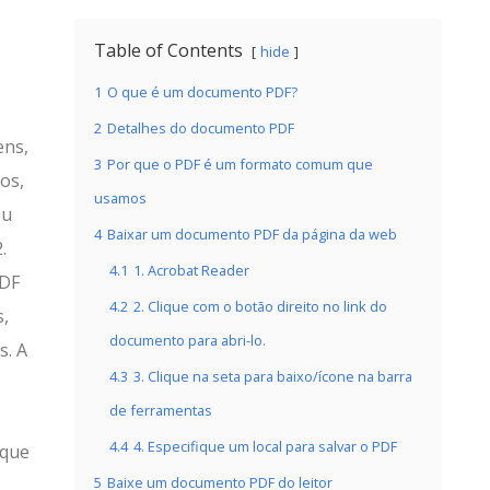
Table of Contents
hide
1
O que é um documento PDF?
2
Detalhes do documento PDF
ens,
3
Por que o PDF é um formato comum que
os,
usamos
ou
4
Baixar um documento PDF da página da web
.
4.1
1. Acrobat Reader
PDF
4.2
2. Clique com o botão direito no link do
,
documento para abri-lo.
s. A
4.3
3. Clique na seta para baixo/ícone na barra
de ferramentas
4.4
4. Especifique um local para salvar o PDF
 que
5
Baixe um documento PDF do leitor