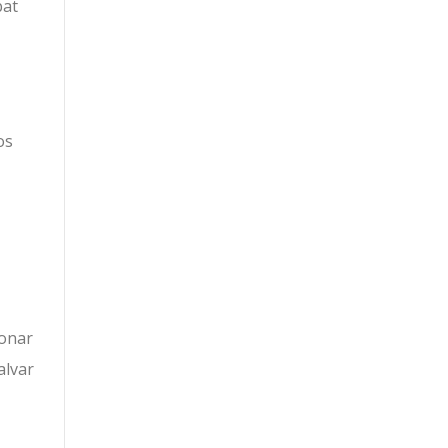
bat
os
ionar
alvar