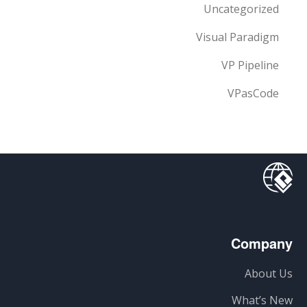
Uncategorized
Visual Paradigm
VP Pipeline
VPasCode
Company
About Us
What’s New