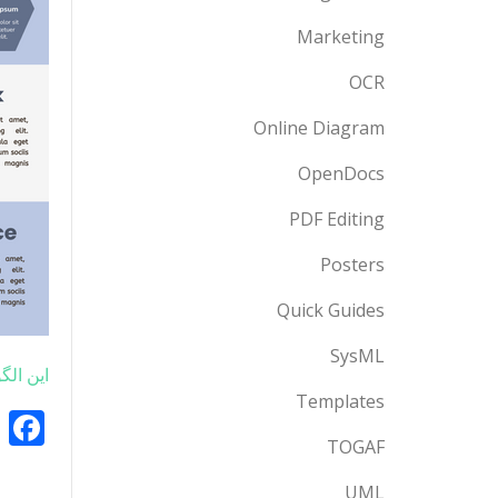
Marketing
OCR
Online Diagram
OpenDocs
PDF Editing
Posters
Quick Guides
SysML
این الگ
Templates
k
TOGAF
UML