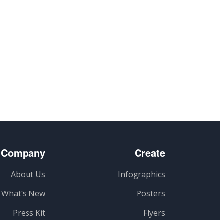
Company
Create
About Us
Infographics
What’s New
Posters
Press Kit
Flyers