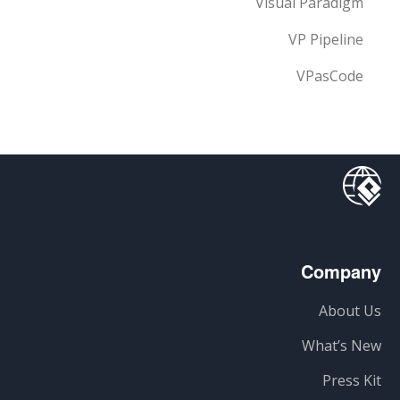
Visual Paradigm
VP Pipeline
VPasCode
Company
About Us
What’s New
Press Kit