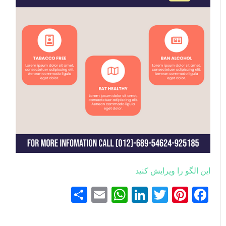
این الگو را ویرایش کنید
Facebook
Pinterest
Twitter
LinkedIn
Email
WhatsApp
اشتراک
گذاری