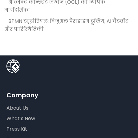
ऑब्जेक्ट कॉन्स्ट्रेंट लैंग्वेज (OCL) का व्यापक
मार्गदर्शिका
BPMN ट्यूटोरियल: विजुअल पैराडाइम टूलिंग, AI चैटबॉट
और पारिस्थितिकी
Company
About Us
What’s New
Press Kit