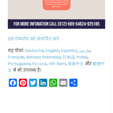
इस टेम्पलेट को संपादित करें
यह पोस्ट
Deutsche
,
English
,
Español
,
فارسی
,
Français
,
Bahasa Indonesia
,
日本語
,
Polski
,
Portuguese
,
Ру́сский
,
Việt Nam
,
简体中文
और
繁體中
文
में भी उपलब्ध है।
Facebook
Pinterest
Twitter
LinkedIn
WhatsApp
Email
Share