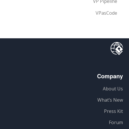
VP Pipeline
VPasCode
Company
About Us
What’s New
Press Kit
Forum