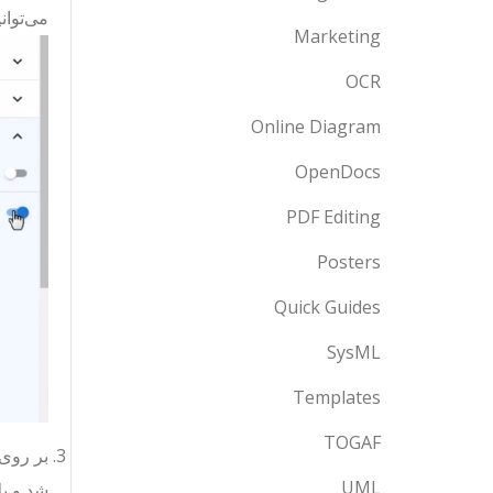
می‌توان
Marketing
OCR
Online Diagram
OpenDocs
PDF Editing
Posters
Quick Guides
SysML
Templates
TOGAF
بر روی 
UML
شد و ب