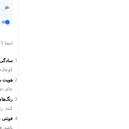
اینجا 5 نکته برای ایجاد یک لوگوی خوب برند آورده شده است:
سادگی ر
کوچک‌سا
هویت بر
جای ده
رنگ‌های
کنند. ر
فونتی چ
باشد. ف