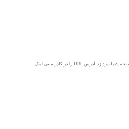
و آدرس URL آن را مشخص کنید، تا خواننده بتواند روی آیکون کلیک کند و به صفحه شما بپردازد. آدرس URL را در کادر متنی لینک