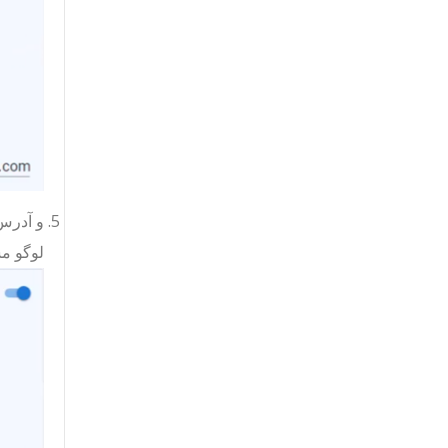
لوگو م