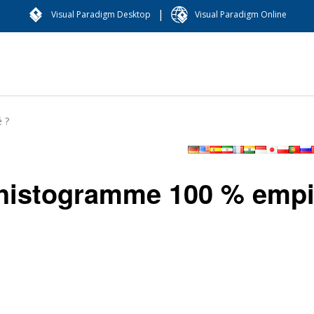
|
Visual Paradigm Desktop
Visual Paradigm Online
 ?
histogramme 100 % empi