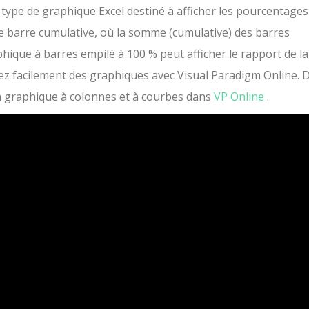
type de graphique Excel destiné à afficher les pourcentages
ne barre cumulative, où la somme (cumulative) des barres
hique à barres empilé à 100 % peut afficher le rapport de la
éez facilement des graphiques avec Visual Paradigm Online. 
n graphique à colonnes et à courbes dans
VP Online
.